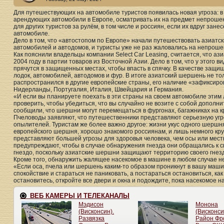
Для путешествующих на автомобиле туристов появилась новая угроза: в
арендующих автомобили в Европе, осматривать их на предмет непроше
для других туристов за рулём, в том числе и россиян, если их вдруг зан
автомобиле.
Дело в том, что «автостопом по Европе» начали путешествовать азиат
автомобилей и автодомов, и туристы уже не раз жаловались на непрош
Как пояснили владельцы компании Select Car Leasing, считается, что 
2004 году в партии товаров из Восточной Азии. Дело в том, что у этого
прячутся в защищенных местах, чтобы впасть в спячку. В качестве защ
лодок, автомобилей, автодомов и фур. В итоге азиатский шершень не то
распространился в другие европейские страны, его наличие «зафиксиров
Нидерланды, Португалия, Италия, Швейцария и Германия.
«И если вы планируете поехать в эти страны на своем автомобиле этим
проверить, чтобы убедиться, что вы случайно не возите с собой дополни
сообщили, что шершни могут перемещаться в фургонах, багажниках на 
Пчеловоды заявляют, что путешественники представляют серьезную угр
опылителей. Туристам же более важно другое: жизни укус одного шершн
европейского шершня, хорошо знакомого россиянам, и лишь немного кр
представляют большей угрозы для здоровья человека, чем осы или мес
предупреждают, чтобы в случае обнаружения гнезда они обращались к 
гнездо, поскольку азиатские шершни защищают территорию своего гнезд
Кроме того, обнаружить жалящее насекомое в машине в любом случае н
«Если оса, пчела или шершень каким-то образом проникнут в вашу маши
спокойствие и стараться не паниковать, а постараться остановиться, как
остановитесь, откройте все двери и окна и подождите, пока насекомое н