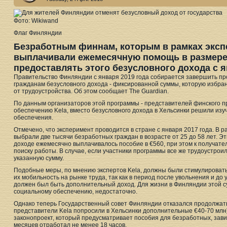
Фото: Wikiwand
Флаг Финляндии
Безработным финнам, которым в рамках экспе
выплачивали ежемесячную помощь в размере 
предоставлять этого безусловного дохода с я
Правительство Финляндии с января 2019 года собирается завершить пр
гражданам безусловного дохода - фиксированной суммы, которую избр
от трудоустройства. Об этом сообщает The Guardian.
По данным организаторов этой программы - представителей финского п
обеспечению Kela, вместо безусловного дохода в Хельсинки решили из
обеспечения.
Отмечено, что эксперимент проводится в стране с января 2017 года. В 
выбрали две тысячи безработных граждан в возрасте от 25 до 58 лет. Э
доходе ежемесячно выплачивалось пособие в €560, при этом к получате
поиску работы. В случае, если участники программы все же трудоустрои
указанную сумму.
Подобные меры, по мнению экспертов Kela, должны были стимулировать 
их мобильность на рынке труда, так как в период после увольнения и до
должен был быть дополнительный доход. Для жизни в Финляндии этой су
социальному обеспечению, недостаточно.
Однако теперь Государственный совет Финляндии отказался продолжать
представители Kela попросили в Хельсинки дополнительные €40-70 млн)
законопроект, который предусматривает пособия для безработных, завис
месяцев отработал не менее 18 часов.