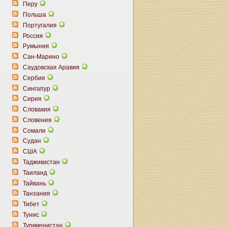
Перу
Польша
Португалия
Россия
Румыния
Сан-Марино
Саудовская Аравия
Сербия
Сингапур
Сирия
Словакия
Словения
Сомали
Судан
США
Таджикистан
Таиланд
Тайвань
Танзания
Тибет
Тунис
Туркменистан