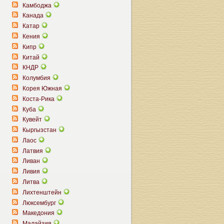
Камбоджа
Канада
Катар
Кения
Кипр
Китай
КНДР
Колумбия
Корея Южная
Коста-Рика
Куба
Кувейт
Кыргызстан
Лаос
Латвия
Ливан
Ливия
Литва
Лихтенштейн
Люксембург
Македония
Малайзия