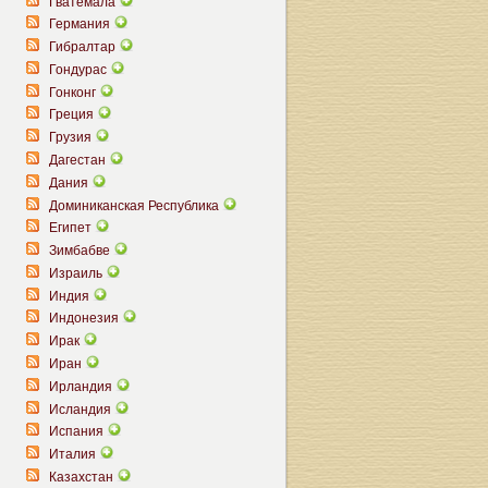
Гватемала
Германия
Гибралтар
Гондурас
Гонконг
Греция
Грузия
Дагестан
Дания
Доминиканская Республика
Египет
Зимбабве
Израиль
Индия
Индонезия
Ирак
Иран
Ирландия
Исландия
Испания
Италия
Казахстан