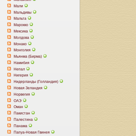
Мали
Мальдивы
Мальта
Марокко
Мексика
Молдова
Монако
Монголия
Мьянма (Бирма)
Намибия
Непал
Нигерия
Нидерланды (Голландия)
Новая Зеландия
Норвегия
ОАЭ
Оман
Пакистан
Палестина
Панама
Папуа-Новая Гвинея