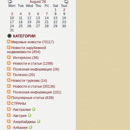
August '26
Mon
Tue
Wed
Thu
Fri
Sat
Sun
1
2
3
4
5
6
7
8
9
10
11
12
13
14
15
16
17
18
19
20
21
22
23
24
25
26
27
28
29
30
31
КАТЕГОРИИ
Мировые новости (70117)
Новости зарубежной
недвижимости (454)
Интересно (36)
Новости и статьи (1298)
Полезная информация (26)
Полезно (20)
Новости туризма (14)
Новости и статьи (30136)
Полезная информация (101)
Популярные статьи (639)
СТРАНЫ
Австралия
Австрия
Азербайджан
Албания