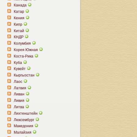
Канада
Катар
Кения
Кипр
Китай
КНДР
Колумбия
Корея Южная
Коста-Рика
Куба
Кувейт
Кыргызстан
Лаос
Латвия
Ливан
Ливия
Литва
Лихтенштейн
Люксембург
Македония
Малайзия