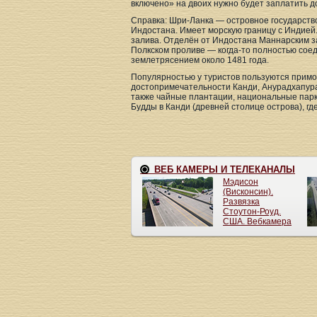
включено» на двоих нужно будет заплатить до
Справка: Шри-Ланка — островное государств
Индостана. Имеет морскую границу с Индией.
залива. Отделён от Индостана Маннарским з
Полкском проливе — когда-то полностью сое
землетрясением около 1481 года.
Популярностью у туристов пользуются примор
достопримечательности Канди, Анурадхапура
также чайные плантации, национальные парк
Будды в Канди (древней столице острова), г