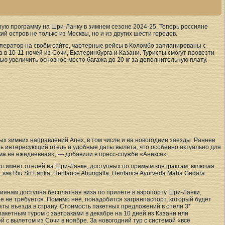
ую программу на Шри-Ланку в зимнем сезоне 2024-25. Теперь россияне
й остров не только из Москвы, но и из других шести городов.
ператор на своём сайте, чартерные рейсы в Коломбо запланированы с
з в 10-11 ночей из Сочи, Екатеринбурга и Казани. Туристы смогут провезти
стью увеличить основное место багажа до 20 кг за дополнительную плату.
х зимних направлений Anex, в том числе и на новогодние заезды. Раннее
ь интересующий отель и удобные даты вылета, что особенно актуально для
ма не ежедневная», — добавили в пресс-службе «Анекса».
ртимент отелей на Шри-Ланке, доступных по прямым контрактам, включая
ак Riu Sri Lanka, Heritance Ahungalla, Heritance Ayurveda Maha Gedara
сиянам доступна бесплатная виза по прилёте в аэропорту Шри-Ланки,
е не требуется. Помимо неё, понадобится загранпаспорт, который будет
ты въезда в страну. Стоимость пакетных предложений в отели 3*
 пакетным туром с завтраками в декабре на 10 дней из Казани или
ей с вылетом из Сочи в ноябре. За новогодний тур с системой «всё