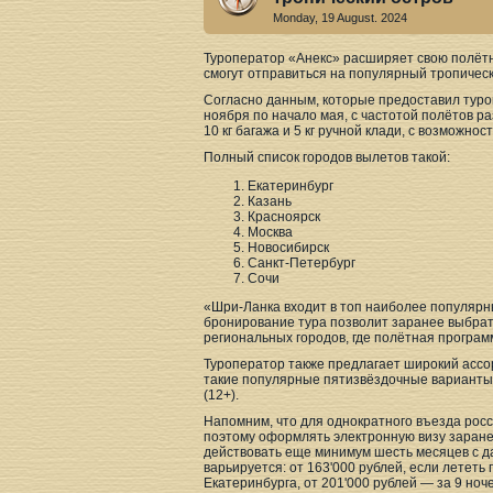
Monday, 19 August. 2024
Туроператор «Анекс» расширяет свою полётн
смогут отправиться на популярный тропически
Согласно данным, которые предоставил туро
ноября по начало мая, с частотой полётов ра
10 кг багажа и 5 кг ручной клади, с возможно
Полный список городов вылетов такой:
Екатеринбург
Казань
Красноярск
Москва
Новосибирск
Санкт-Петербург
Сочи
«Шри-Ланка входит в топ наиболее популярны
бронирование тура позволит заранее выбрат
региональных городов, где полётная програм
Туроператор также предлагает широкий ассо
такие популярные пятизвёздочные варианты, к
(12+).
Напомним, что для однократного въезда рос
поэтому оформлять электронную визу заране
действовать еще минимум шесть месяцев с да
варьируется: от 163'000 рублей, если лететь
Екатеринбурга, от 201'000 рублей — за 9 ноч