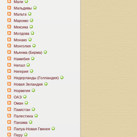
Мали
Мальдивы
Мальта
Марокко
Мексика
Молдова
Монако
Монголия
Мьянма (Бирма)
Намибия
Непал
Нигерия
Нидерланды (Голландия)
Новая Зеландия
Норвегия
ОАЭ
Оман
Пакистан
Палестина
Панама
Папуа-Новая Гвинея
Перу