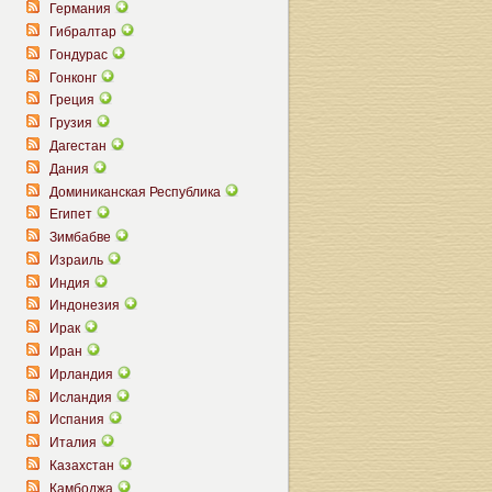
Германия
Гибралтар
Гондурас
Гонконг
Греция
Грузия
Дагестан
Дания
Доминиканская Республика
Египет
Зимбабве
Израиль
Индия
Индонезия
Ирак
Иран
Ирландия
Исландия
Испания
Италия
Казахстан
Камбоджа