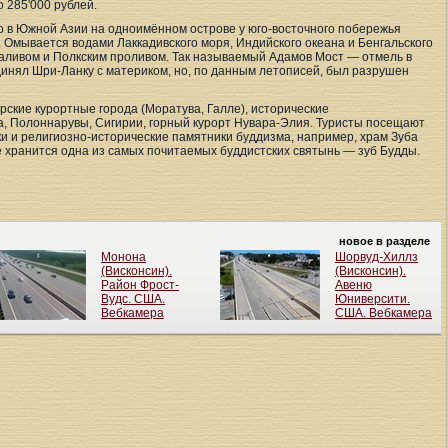
 285'000 рублей.
о в Южной Азии на одноимённом острове у юго-восточного побережья
 Омывается водами Лаккадивского моря, Индийского океана и Бенгальского
аливом и Полкским проливом. Так называемый Адамов Мост — отмель в
динял Шри-Ланку с материком, но, по данным летописей, был разрушен
ские курортные города (Моратува, Галле), исторические
, Полоннарувы, Сигирии, горный курорт Нувара-Элия. Туристы посещают
и и религиозно-исторические памятники буддизма, например, храм Зуба
де хранится одна из самых почитаемых буддистских святынь — зуб Будды.