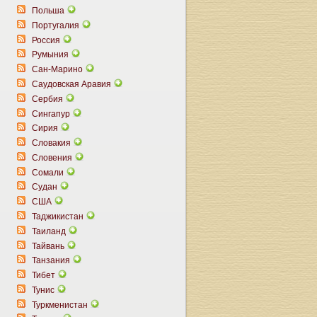
Польша
Португалия
Россия
Румыния
Сан-Марино
Саудовская Аравия
Сербия
Сингапур
Сирия
Словакия
Словения
Сомали
Судан
США
Таджикистан
Таиланд
Тайвань
Танзания
Тибет
Тунис
Туркменистан