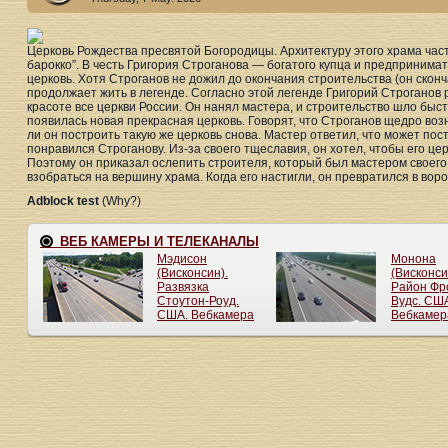
Церковь Рождества пресвятой Богородицы. Архитектуру этого храма час
барокко”. В честь Григория Строганова — богатого купца и предпринима
церковь. Хотя Строганов не дожил до окончания строительства (он сконча
продолжает жить в легенде. Согласно этой легенде Григорий Строганов
красоте все церкви России. Он нанял мастера, и строительство шло быст
появилась новая прекрасная церковь. Говорят, что Строганов щедро воз
ли он построить такую же церковь снова. Мастер ответил, что может пос
понравился Строганову. Из-за своего тщеславия, он хотел, чтобы его ц
Поэтому он приказал ослепить строителя, который был мастером своего
взобраться на вершину храма. Когда его настигли, он превратился в воро
Adblock test
(Why?)