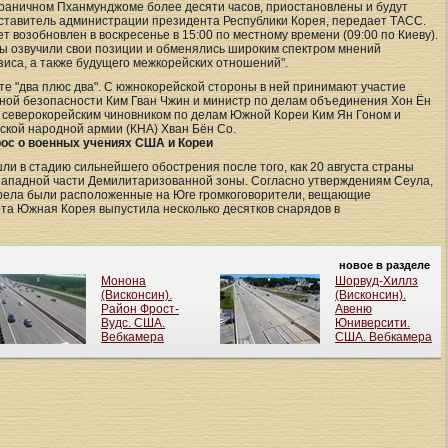
раничном Пханмунджоме более десяти часов, приостановлены и будут
ставитель администрации президента Республики Корея, передает ТАСС.
ет возобновлен в воскресенье в 15:00 по местному времени (09:00 по Киеву).
оны озвучили свои позиции и обменялись широким спектром мнений
иса, а также будущего межкорейских отношений".
е "два плюс два". С южнокорейской стороны в ней принимают участие
ной безопасности Ким Гван Чжин и министр по делам объединения Хон Ён
 северокорейским чиновником по делам Южной Кореи Ким Ян Гоном и
ской народной армии (КНА) Хван Бён Со.
ос о военных учениях США и Кореи
 в стадию сильнейшего обострения после того, как 20 августа страны
западной части Демилитаризованной зоны. Согласно утверждениям Сеула,
трела были расположенные на Юге громкоговорители, вещающие
ета Южная Корея выпустила несколько десятков снарядов в