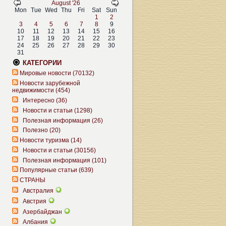
August '26
Mon
Tue
Wed
Thu
Fri
Sat
Sun
1
2
3
4
5
6
7
8
9
10
11
12
13
14
15
16
17
18
19
20
21
22
23
24
25
26
27
28
29
30
31
КАТЕГОРИИ
Мировые новости (70132)
Новости зарубежной
недвижимости (454)
Интересно (36)
Новости и статьи (1298)
Полезная информация (26)
Полезно (20)
Новости туризма (14)
Новости и статьи (30156)
Полезная информация (101)
Популярные статьи (639)
СТРАНЫ
Австралия
Австрия
Азербайджан
Албания