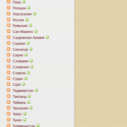
Перу
Польша
Португалия
Россия
Румыния
Сан-Марино
Саудовская Аравия
Сербия
Сингапур
Сирия
Словакия
Словения
Сомали
Судан
США
Таджикистан
Таиланд
Тайвань
Танзания
Тибет
Тунис
Туркменистан