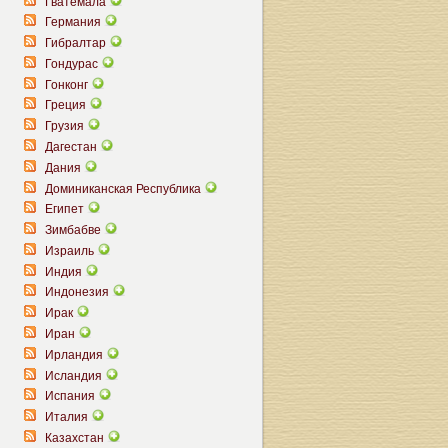
Гватемала
Германия
Гибралтар
Гондурас
Гонконг
Греция
Грузия
Дагестан
Дания
Доминиканская Республика
Египет
Зимбабве
Израиль
Индия
Индонезия
Ирак
Иран
Ирландия
Исландия
Испания
Италия
Казахстан