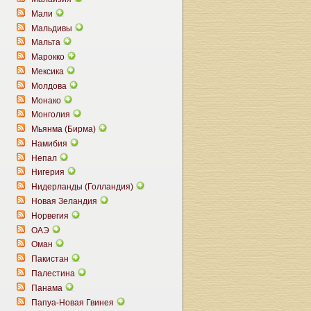
Мали
Мальдивы
Мальта
Марокко
Мексика
Молдова
Монако
Монголия
Мьянма (Бирма)
Намибия
Непал
Нигерия
Нидерланды (Голландия)
Новая Зеландия
Норвегия
ОАЭ
Оман
Пакистан
Палестина
Панама
Папуа-Новая Гвинея