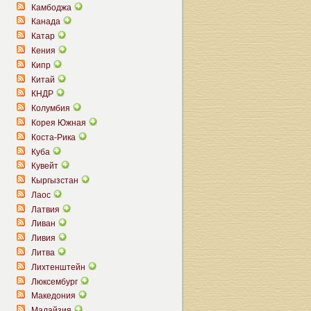
Камбоджа
Канада
Катар
Кения
Кипр
Китай
КНДР
Колумбия
Корея Южная
Коста-Рика
Куба
Кувейт
Кыргызстан
Лаос
Латвия
Ливан
Ливия
Литва
Лихтенштейн
Люксембург
Македония
Малайзия