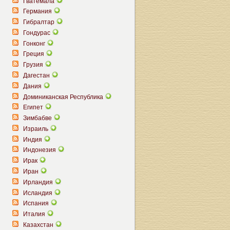
Гватемала
Германия
Гибралтар
Гондурас
Гонконг
Греция
Грузия
Дагестан
Дания
Доминиканская Республика
Египет
Зимбабве
Израиль
Индия
Индонезия
Ирак
Иран
Ирландия
Исландия
Испания
Италия
Казахстан