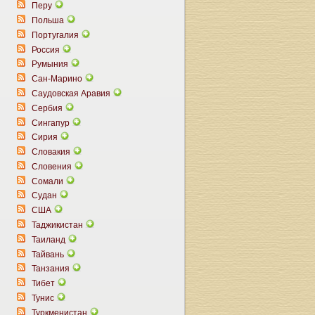
Перу
Польша
Португалия
Россия
Румыния
Сан-Марино
Саудовская Аравия
Сербия
Сингапур
Сирия
Словакия
Словения
Сомали
Судан
США
Таджикистан
Таиланд
Тайвань
Танзания
Тибет
Тунис
Туркменистан