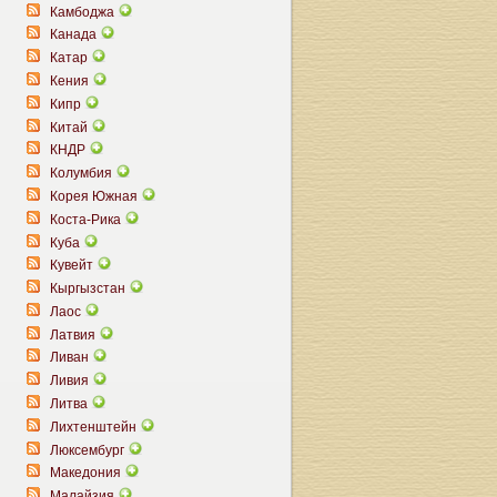
Камбоджа
Канада
Катар
Кения
Кипр
Китай
КНДР
Колумбия
Корея Южная
Коста-Рика
Куба
Кувейт
Кыргызстан
Лаос
Латвия
Ливан
Ливия
Литва
Лихтенштейн
Люксембург
Македония
Малайзия