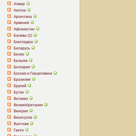
Алжир
Ангола
Аргентина
Армения
Афганистан
Багамы (2)
Бангладеш
Беларусь
Белиз
Бельгия
Болгария
Босния и Герцеговина
Бразилия
Бруней
Бутан
Ватикан
Великобритания
Венгрия
Венесуэла
Вьетнам
Гаити