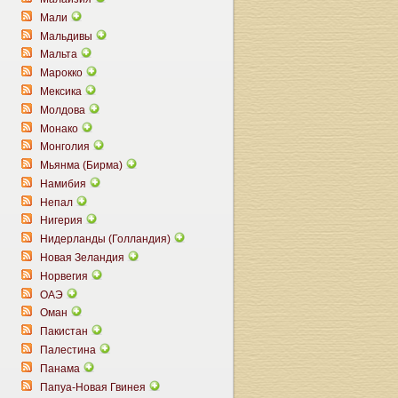
Мали
Мальдивы
Мальта
Марокко
Мексика
Молдова
Монако
Монголия
Мьянма (Бирма)
Намибия
Непал
Нигерия
Нидерланды (Голландия)
Новая Зеландия
Норвегия
ОАЭ
Оман
Пакистан
Палестина
Панама
Папуа-Новая Гвинея