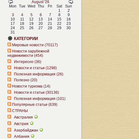
August '26
Mon
Tue
Wed
Thu
Fri
Sat
Sun
1
2
3
4
5
6
7
8
9
10
11
12
13
14
15
16
17
18
19
20
21
22
23
24
25
26
27
28
29
30
31
КАТЕГОРИИ
Мировые новости (70117)
Новости зарубежной
недвижимости (454)
Интересно (36)
Новости и статьи (1298)
Полезная информация (26)
Полезно (20)
Новости туризма (14)
Новости и статьи (30136)
Полезная информация (101)
Популярные статьи (639)
СТРАНЫ
Австралия
Австрия
Азербайджан
Албания