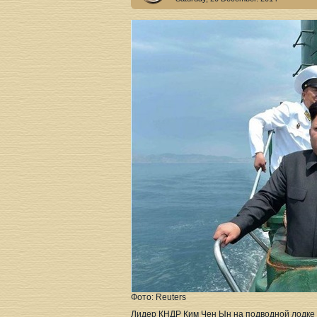
Фото: Reuters
Лидер КНДР Ким Чен Ын на подводной лодке