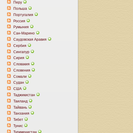
Перу
Польша
Португалия
Россия
Румыния
Сан-Марино
Саудовская Аравия
Сербия
Сингапур
Сирия
Словакия
Словения
Сомали
Судан
США
Таджикистан
Таиланд
Тайвань
Танзания
Тибет
Тунис
Туркменистан