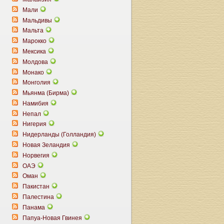
Мали
Мальдивы
Мальта
Марокко
Мексика
Молдова
Монако
Монголия
Мьянма (Бирма)
Намибия
Непал
Нигерия
Нидерланды (Голландия)
Новая Зеландия
Норвегия
ОАЭ
Оман
Пакистан
Палестина
Панама
Папуа-Новая Гвинея