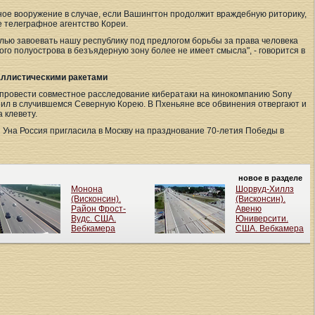
е вооружение в случае, если Вашингтон продолжит враждебную риторику,
е телеграфное агентство Кореи.
лью завоевать нашу республику под предлогом борьбы за права человека
го полуострова в безъядерную зону более не имеет смысла", - говорится в
аллистическими ракетами
провести совместное расследование кибератаки на кинокомпанию Sony
нил в случившемся Северную Корею. В Пхеньяне все обвинения отвергают и
 клевету.
 Уна Россия пригласила в Москву на празднование 70-летия Победы в