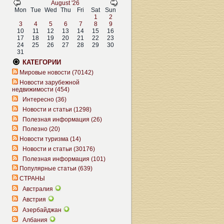
August '26
Mon
Tue
Wed
Thu
Fri
Sat
Sun
1
2
3
4
5
6
7
8
9
10
11
12
13
14
15
16
17
18
19
20
21
22
23
24
25
26
27
28
29
30
31
КАТЕГОРИИ
Мировые новости (70142)
Новости зарубежной
недвижимости (454)
Интересно (36)
Новости и статьи (1298)
Полезная информация (26)
Полезно (20)
Новости туризма (14)
Новости и статьи (30176)
Полезная информация (101)
Популярные статьи (639)
СТРАНЫ
Австралия
Австрия
Азербайджан
Албания