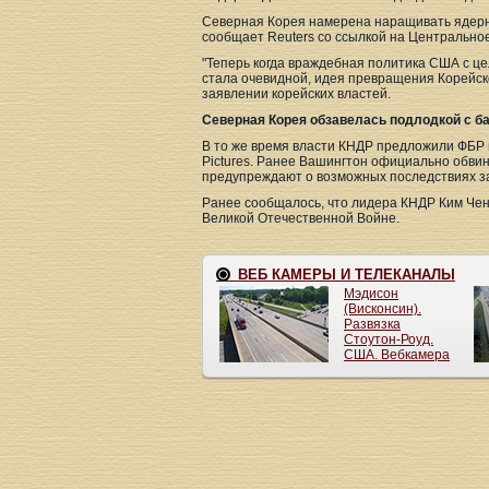
Северная Корея намерена наращивать ядерно
сообщает Reuters со ссылкой на Центрально
"Теперь когда враждебная политика США с це
стала очевидной, идея превращения Корейско
заявлении корейских властей.
Северная Корея обзавелась подлодкой с б
В то же время власти КНДР предложили ФБР 
Pictures. Ранее Вашингтон официально обви
предупреждают о возможных последствиях за
Ранее сообщалось, что лидера КНДР Ким Чен
Великой Отечественной Войне.