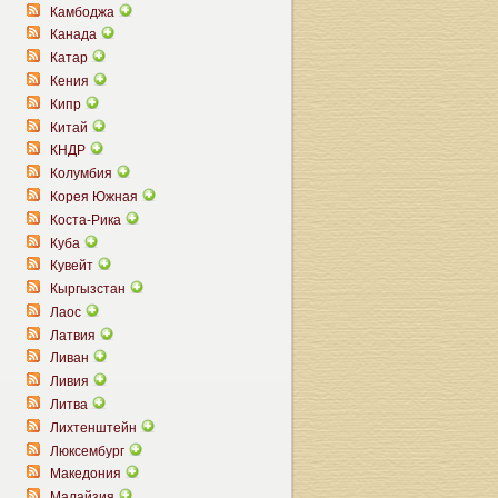
Камбоджа
Канада
Катар
Кения
Кипр
Китай
КНДР
Колумбия
Корея Южная
Коста-Рика
Куба
Кувейт
Кыргызстан
Лаос
Латвия
Ливан
Ливия
Литва
Лихтенштейн
Люксембург
Македония
Малайзия