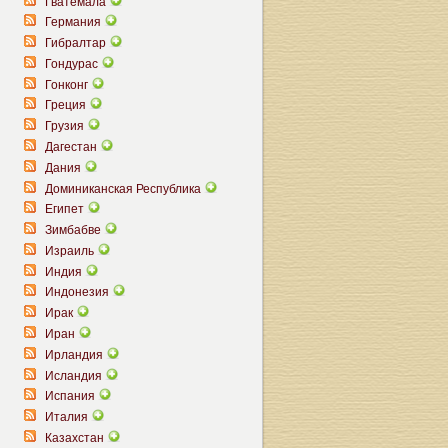
Гватемала
Германия
Гибралтар
Гондурас
Гонконг
Греция
Грузия
Дагестан
Дания
Доминиканская Республика
Египет
Зимбабве
Израиль
Индия
Индонезия
Ирак
Иран
Ирландия
Исландия
Испания
Италия
Казахстан