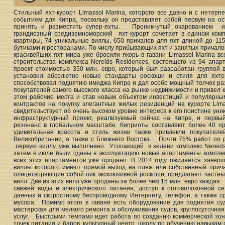
Стильный яхт-курорт Limassol Marina, которого все давно и с нетер
событием для Кипра, поскольку он представляет собой первую на ост
принять и разместить супер-яхты. Проникнутый очарованием и
грандиозный средиземноморский яхт-курорт сочетает в едином ком
квартиры, 74 уникальные виллы, 650 причалов для яхт длиной до 115
бутиками и ресторанами. По числу прибывающих яхт и занятых причалов
красивейших яхт мира уже бросили якорь в гавани Limassol Marina в
строительства комплекса Nereids Residences, состоящего из 94 ап
проект стоимостью 350 млн. евро, который был разработан группой 
установил абсолютно новые стандарты роскоши и стиля для яхте
способствовал поднятию имиджа Кипра и дал особо мощный толчок раз
покупателей самого высокого класса на рынке недвижимости и привел 
этом рабочие места и став новым объектом инвестиций и популярн
контрактов на покупку элегантных жилых резиденций на курорте Lima
свидетельствует об очень высоком уровне интереса к его поистине уник
инфраструктурный проект, реализуемый сейчас на Кипре, и первый
резонанс в глобальном масштабе. Киприоты составляют более 40 пр
удивительная красота и стиль жизни также привлекли покупателе
Великобритании, а также с Ближнего Востока. Почти 75% работ по р
первую виллу, уже выполнено. Утопающий в зелени комплекс Nereids 
затем в июле были сданы в эксплуатацию новые апартаменты комплекс
всех этих апартаментов уже продано. В 2014 году ожидается заверше
виллы которого имеют прямой выход на пляж или собственный причал
олицетворяющие собой пик эксклюзивной роскоши, предлагают частны
вилл. Две из этих вилл уже проданы за более чем 15 млн. евро каждая
свежей воды и электрического питания, доступ к оптоволоконной с
данных и скоростному беспроводному Интернету, телефон, а также с
мусора. Помимо этого в гавани есть оборудование для поднятия суд
мастерская для мелкого ремонта и обслуживания судов, круглосуточна
услуг. Быстрыми темпами идет работа по созданию коммерческой зоны
точек питания и баров, культурный центр, школу по обучению навыкам с