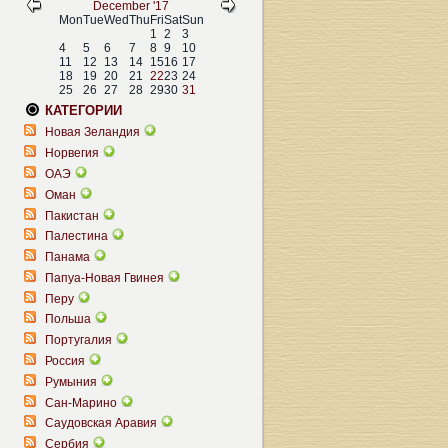
December '17
Mon
Tue
Wed
Thu
Fri
Sat
Sun
1
2
3
4
5
6
7
8
9
10
11
12
13
14
15
16
17
18
19
20
21
22
23
24
25
26
27
28
29
30
31
КАТЕГОРИИ
Новая Зеландия
Норвегия
ОАЭ
Оман
Пакистан
Палестина
Панама
Папуа-Новая Гвинея
Перу
Польша
Португалия
Россия
Румыния
Сан-Марино
Саудовская Аравия
Сербия