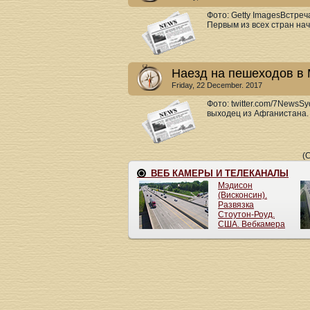
Фото: Getty ImagesВстреч
Первым из всех стран нач
Наезд на пешеходов в 
Friday, 22 December. 2017
Фото: twitter.com/7NewsS
выходец из Афганистана. 
(