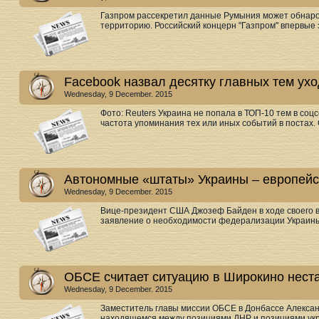
Газпром рассекретил данные Румыния может обнарод
территорию. Российский концерн "Газпром" впервые з
Facebook назвал десятку главных тем ух
Wednesday, 9 December. 2015
Фото: Reuters Украина не попала в ТОП-10 тем в соц
частота упоминания тех или иных событий в постах.
Автономные «штаты» Украины – европейс
Wednesday, 9 December. 2015
Вице-президент США Джозеф Байден в ходе своего 
заявление о необходимости федерализации Украины.
ОБСЕ считает ситуацию в Широкино нест
Wednesday, 9 December. 2015
Заместитель главы миссии ОБСЕ в Донбассе Алексан
находящемся между позициями ДНР и позициями укра