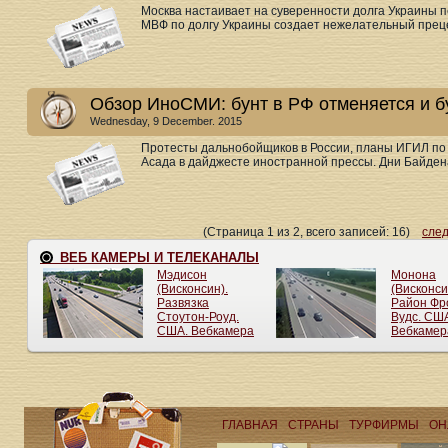
Москва настаивает на суверенности долга Украины п
МВФ по долгу Украины создает нежелательный прецед
Обзор ИноСМИ: бунт в РФ отменяется и 
Wednesday, 9 December. 2015
Протесты дальнобойщиков в России, планы ИГИЛ по 
Асада в дайджесте иностранной прессы. Дни Байдена 
(Страница 1 из 2, всего записей: 16)
сле
ГЛАВНАЯ
СТРАНЫ
ТУРФИРМЫ
ОН