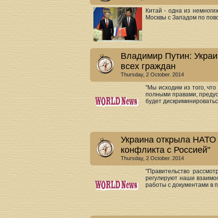
Китай - одна из немноги
Москвы с Западом по пово
Владимир Путин: Украи
всех граждан
Thursday, 2 October. 2014
"Мы исходим из того, чт
полными правами, предус
будет дискриминироваться
Украина открыла НАТО д
конфликта с Россией"
Thursday, 2 October. 2014
"Правительство рассмот
регулируют наши взаимо
работы с документами в п