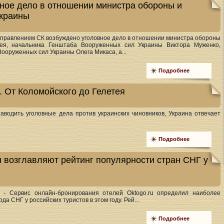
ное дело в отношении министра обороны и
Украины
управлением СК возбуждено уголовное дело в отношении министра обороны
ея, начальника Генштаба Вооруженных сил Украины Виктора Муженко,
ооруженных сил Украины Олега Микаса, а...
Подробнее
. От Коломойского до Гелетея
аводить уголовные дела против украинских чиновников, Украина отвечает
Подробнее
н возглавляют рейтинг популярности стран СНГ у
3,
- Сервис онлайн-бронирования отелей Oktogo.ru определил наиболее
а СНГ у российских туристов в этом году. Рей...
Подробнее