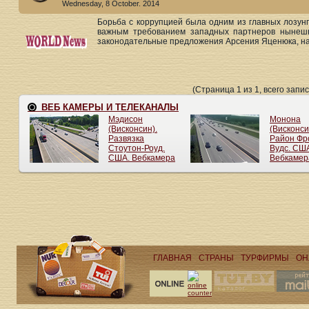
Wednesday, 8 October. 2014
Борьба с коррупцией была одним из главных лозунг
важным требованием западных партнеров нынешн
законодательные предложения Арсения Яценюка, на 
(Страница 1 из 1, всего запис
ГЛАВНАЯ
СТРАНЫ
ТУРФИРМЫ
ОН