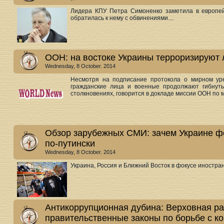
Лидера КПУ Петра Симоненко заметила в европей
обратилась к нему с обвинениями....
ООН: на востоке Украины терроризируют
Wednesday, 8 October. 2014
Несмотря на подписание протокола о мирном уре
гражданские лица и военные продолжают гибнуть
столкновениях, говорится в докладе миссии ООН по м
Обзор зарубежных СМИ: зачем Украине ф
по-путински
Wednesday, 8 October. 2014
Украина, Россия и Ближний Восток в фокусе иностран
Антикоррупционная дубина: Верховная р
правительственные законы по борьбе с к