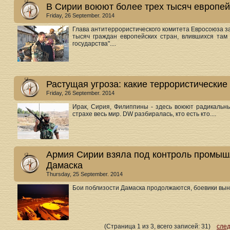
В Сирии воюют более трех тысяч европей
Friday, 26 September. 2014
Глава антитеррористического комитета Евросоюза за
тысяч граждан европейских стран, влившихся там
государства"....
Растущая угроза: какие террористические
Friday, 26 September. 2014
Ирак, Сирия, Филиппины - здесь воюют радикальны
страхе весь мир. DW разбиралась, кто есть кто....
Армия Сирии взяла под контроль промышл
Дамаска
Thursday, 25 September. 2014
Бои поблизости Дамаска продолжаются, боевики выну
(Страница 1 из 3, всего записей: 31)
сле