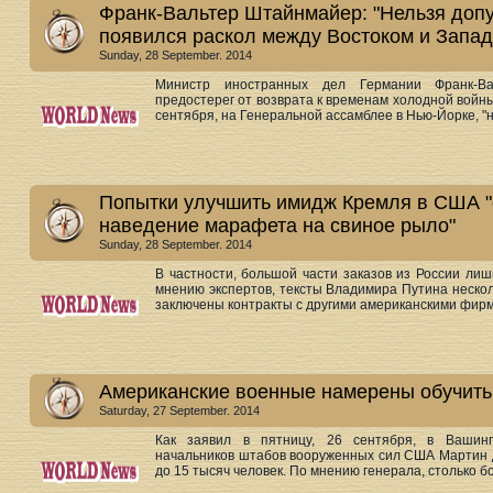
Франк-Вальтер Штайнмайер: "Нельзя допу
появился раскол между Востоком и Запад
Sunday, 28 September. 2014
Министр иностранных дел Германии Франк-Валь
предостерег от возврата к временам холодной войны
сентября, на Генеральной ассамблее в Нью-Йорке, "н
Попытки улучшить имидж Кремля в США "с
наведение марафета на свиное рыло"
Sunday, 28 September. 2014
В частности, большой части заказов из России лиш
мнению экспертов, тексты Владимира Путина нескол
заключены контракты с другими американскими фирма
Американские военные намерены обучить 
Saturday, 27 September. 2014
Как заявил в пятницу, 26 сентября, в Вашинг
начальников штабов вооруженных сил США Мартин Д
до 15 тысяч человек. По мнению генерала, столько бой