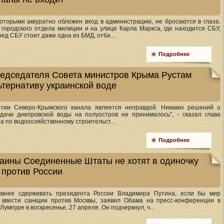
оторыми аккуратно обложен вход в администрацию, не бросаются в глаза.
городского отдела милиции и на улице Карла Маркса, где находится СБУ,
ед СБУ стоит даже одна из БМД, отби...
Подробнее
редседателя Совета министров Крыма Рустам
тернативу украинской воде
тии Северо-Крымского канала является неправдой. Никаких решений о
ачи днепровской воды на полуостров не принималось", - сказал глава
а по водохозяйственному строительст...
Подробнее
раины Соединенные Штаты не хотят в одиночку
 против России
внее сдерживать президента России Владимира Путина, если бы мир
 ввести санкции против Москвы, заявил Обама на пресс-конференции в
умпуре в воскресенье, 27 апреля. Он подчеркнул, ч...