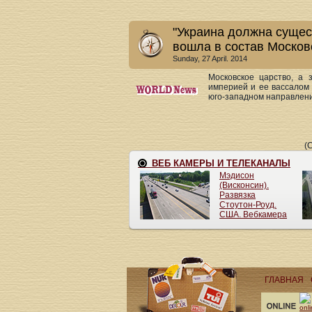
"Украина должна сущест
вошла в состав Москов
Sunday, 27 April. 2014
Московское царство, а 
империей и ее вассалом
юго-западном направлении
(
ГЛАВНАЯ