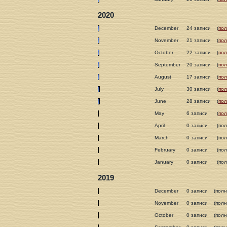
2020
December
24 записи
(
пол
November
21 записи
(
пол
October
22 записи
(
пол
September
20 записи
(
пол
August
17 записи
(
пол
July
30 записи
(
пол
June
28 записи
(
пол
May
6 записи
(
пол
April
0 записи
(по
March
0 записи
(по
February
0 записи
(по
January
0 записи
(по
2019
December
0 записи
(пол
November
0 записи
(пол
October
0 записи
(пол