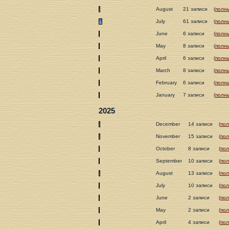
August
21 записи
(
полн
July
61 записи
(
полн
June
6 записи
(
полн
May
8 записи
(
полн
April
6 записи
(
полн
March
8 записи
(
полн
February
6 записи
(
полн
January
7 записи
(
полн
2025
December
14 записи
(
пол
November
15 записи
(
пол
October
8 записи
(
пол
September
10 записи
(
пол
August
13 записи
(
пол
July
10 записи
(
пол
June
2 записи
(
пол
May
2 записи
(
пол
April
4 записи
(
пол