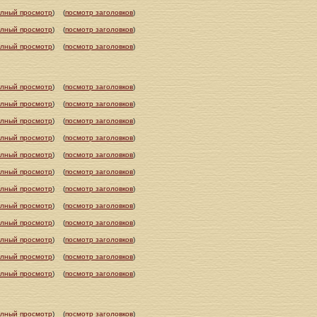
олный просмотр
)
(
посмотр заголовков
)
олный просмотр
)
(
посмотр заголовков
)
олный просмотр
)
(
посмотр заголовков
)
олный просмотр
)
(
посмотр заголовков
)
олный просмотр
)
(
посмотр заголовков
)
олный просмотр
)
(
посмотр заголовков
)
олный просмотр
)
(
посмотр заголовков
)
олный просмотр
)
(
посмотр заголовков
)
олный просмотр
)
(
посмотр заголовков
)
олный просмотр
)
(
посмотр заголовков
)
олный просмотр
)
(
посмотр заголовков
)
олный просмотр
)
(
посмотр заголовков
)
олный просмотр
)
(
посмотр заголовков
)
олный просмотр
)
(
посмотр заголовков
)
олный просмотр
)
(
посмотр заголовков
)
олный просмотр
)
(
посмотр заголовков
)