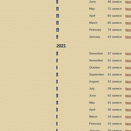
June
48 записи
(
пол
May
72 записи
(
пол
April
83 записи
(
пол
March
66 записи
(
пол
February
79 записи
(
пол
January
43 записи
(
пол
2021
December
37 записи
(
пол
November
31 записи
(
пол
October
20 записи
(
пол
September
41 записи
(
пол
August
32 записи
(
пол
July
29 записи
(
пол
June
43 записи
(
пол
May
41 записи
(
пол
April
36 записи
(
пол
March
16 записи
(
пол
February
15 записи
(
пол
January
20 записи
(
пол