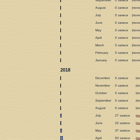
September
0 записи
(пол
August
0 записи
(пол
July
0 записи
(пол
June
0 записи
(пол
May
0 записи
(пол
April
0 записи
(пол
March
0 записи
(пол
February
0 записи
(пол
January
0 записи
(пол
2018
December
0 записи
(п
November
0 записи
(п
October
0 записи
(п
September
0 записи
(п
August
0 записи
(п
July
27 записи
(
п
June
20 записи
(
п
May
37 записи
(
п
April
83 записи
(
п