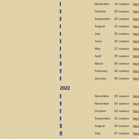
November
18 записи
(
пол
October
29 записи
(
пол
September
30 записи
(
пол
August
22 записи
(
пол
July
20 записи
(
пол
June
26 записи
(
пол
May
22 записи
(
пол
April
35 записи
(
пол
March
38 записи
(
пол
February
39 записи
(
пол
January
36 записи
(
пол
2022
December
35 записи
(
пол
November
40 записи
(
пол
October
28 записи
(
пол
September
33 записи
(
пол
August
50 записи
(
пол
July
67 записи
(
пол