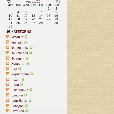
August '26
Mon
Tue
Wed
Thu
Fri
Sat
Sun
1
2
3
4
5
6
7
8
9
10
11
12
13
14
15
16
17
18
19
20
21
22
23
24
25
26
27
28
29
30
31
КАТЕГОРИИ
Украина
Уругвай
Филиппины
Финляндия
Франция
Хорватия
Чад
Черногория
Чехия
Чили
Швейцария
Швеция
Шри-Ланка
Эквадор
Эстония