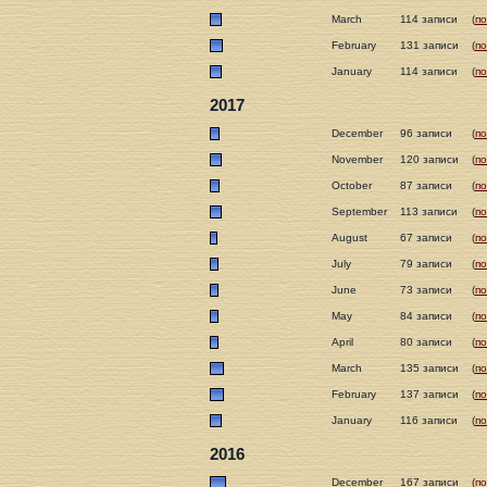
March
114 записи
(
п
February
131 записи
(
п
January
114 записи
(
п
2017
December
96 записи
(
п
November
120 записи
(
п
October
87 записи
(
п
September
113 записи
(
п
August
67 записи
(
п
July
79 записи
(
п
June
73 записи
(
п
May
84 записи
(
п
April
80 записи
(
п
March
135 записи
(
п
February
137 записи
(
п
January
116 записи
(
п
2016
December
167 записи
(
п