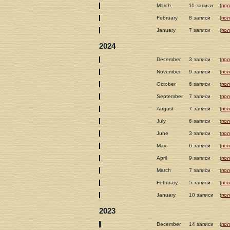
March
11 записи
(
пол
February
8 записи
(
пол
January
7 записи
(
пол
2024
December
3 записи
(
пол
November
9 записи
(
пол
October
6 записи
(
пол
September
7 записи
(
пол
August
7 записи
(
пол
July
6 записи
(
пол
June
3 записи
(
пол
May
6 записи
(
пол
April
9 записи
(
пол
March
7 записи
(
пол
February
5 записи
(
пол
January
10 записи
(
пол
2023
December
14 записи
(
пол