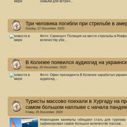
семьям для встреч...
Три человека погибли при стрельбе в ам
Sunday, 27 December. 2020
Фото: Скриншот Полиция на месте стрельбы в Рокфо
количеству уби...
В Колизее появился аудиогид на украинс
Saturday, 26 December. 2020
Фото: Офис президента В Колизее заработал украин
аудиогид ...
Туристы массово поехали в Хургаду на пр
самом большом наплыве с начала панде
Friday, 25 December. 2020
Новогодние каникулы обещают стать для туризма
зафиксировал самое большое количество пассаж...