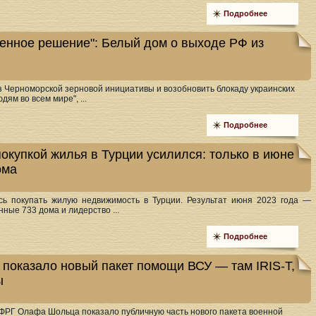
Подробнее
венное решение": Белый дом о выходе РФ из
 Черноморской зерновой инициативы и возобновить блокаду украинских
ям во всем мире", ...
Подробнее
окупкой жилья в Турции усилился: только в июне
ома
сь покупать жилую недвижимость в Турции. Результат июня 2023 года —
ные 733 дома и лидерство ...
Подробнее
показало новый пакет помощи ВСУ — там IRIS-T,
ы
ФРГ Олафа Шольца показало публичную часть нового пакета военной