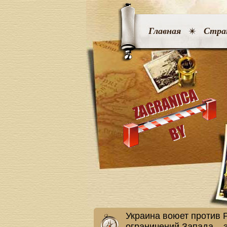
Главная
Стра
Украина воюет против 
ограничений Запада – 