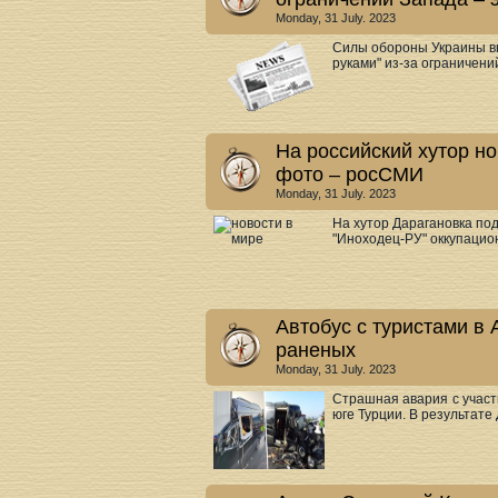
Monday, 31 July. 2023
Силы обороны Украины вы
руками" из-за ограничени
На российский хутор н
фото – росСМИ
Monday, 31 July. 2023
На хутор Дарагановка по
"Иноходец-РУ" оккупацион
Автобус с туристами в 
раненых
Monday, 31 July. 2023
Страшная авария с участ
юге Турции. В результате 