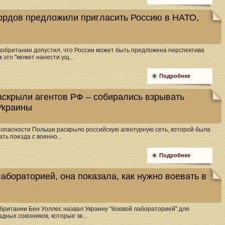
ордов предложили пригласить Россию в НАТО,
обритании допустил, что России может быть предложена перспектива
к это "может нанести ущ...
Подробнее
скрыли агентов РФ – собирались взрывать
Украины
зопасности Польши раскрыло российскую агентурную сеть, которой была
ть поезда с военно...
Подробнее
абораторией, она показала, как нужно воевать в
ритании Бен Уоллес назвал Украину "боевой лабораторией" для
адных союзников, которые эк...