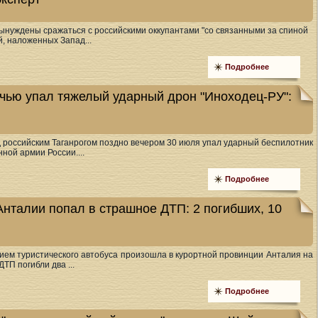
нуждены сражаться с российскими оккупантами "со связанными за спиной
й, наложенных Запад...
Подробнее
очью упал тяжелый ударный дрон "Иноходец-РУ":
д российским Таганрогом поздно вечером 30 июля упал ударный беспилотник
ной армии России....
Подробнее
Анталии попал в страшное ДТП: 2 погибших, 10
ием туристического автобуса произошла в курортной провинции Анталия на
ДТП погибли два ...
Подробнее