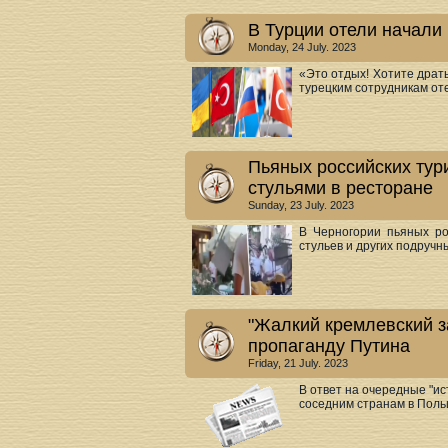
В Турции отели начали 
Monday, 24 July. 2023
«Это отдых! Хотите драт
турецким сотрудникам оте
Пьяных российских тури
стульями в ресторане
Sunday, 23 July. 2023
В Черногории пьяных ро
стульев и других подручны
"Жалкий кремлевский з
пропаганду Путина
Friday, 21 July. 2023
В ответ на очередные "и
соседним странам в Польш