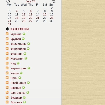
July '23
Mon
Tue
Wed
Thu
Fri
Sat
Sun
1
2
3
4
5
6
7
8
9
10
11
12
13
14
15
16
17
18
19
20
21
22
23
24
25
26
27
28
29
30
31
КАТЕГОРИИ
Украина
Уругвай
Филиппины
Финляндия
Франция
Хорватия
Чад
Черногория
Чехия
Чили
Швейцария
Швеция
Шри-Ланка
Эквадор
Эстония