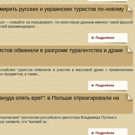
мирить русских и украинских туристов по-новому
ься — езжайте на передовую!»: по некоторым данным именно такой фразой
лей рекомендовано ...
Подробнее
стов обвинили в разгроме турагентства и драке
ссийских туристов обвинили в участии в массовой драке с применением
х предметов, а также...
Подробнее
ануда опять врет": в Польше отреагировали на
сторические" претензии российского диктатора Владимира Путина к
е заявили, что "жалкий за...
Подробнее