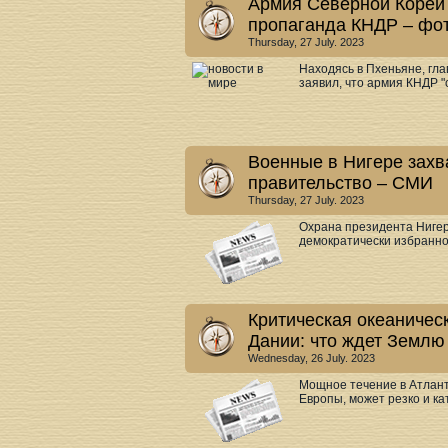
Армия Северной Кореи 
пропаганда КНДР – фо
Thursday, 27 July. 2023
Находясь в Пхеньяне, гл
заявил, что армия КНДР "
Военные в Нигере захв
правительство – СМИ
Thursday, 27 July. 2023
Охрана президента Нигер
демократически избранног
Критическая океаническ
Дании: что ждет Землю
Wednesday, 26 July. 2023
Мощное течение в Атлант
Европы, может резко и ка