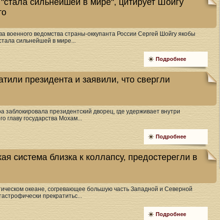
"стала сильнейшей в мире", цитирует Шойгу
то
ава военного ведомства страны-оккупанта России Сергей Шойгу якобы
стала сильнейшей в мире...
Подробнее
атили президента и заявили, что свергли
а заблокировала президентский дворец, где удерживает внутри
о главу государства Мохам...
Подробнее
ая система близка к коллапсу, предостерегли в
ическом океане, согревающее большую часть Западной и Северной
тастрофически прекратитьс...
Подробнее