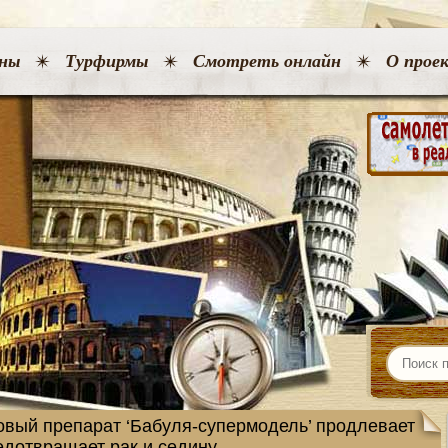
ны
Турфирмы
Смотреть онлайн
О прое
овый препарат ‘Бабуля-супермодель’ продлевает
едотвращает рак и седину