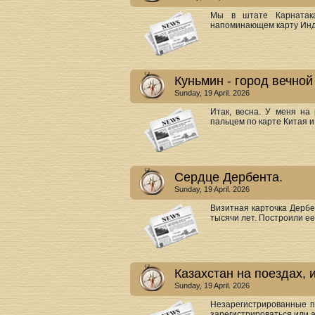
Мы в штате Карнатака
напоминающем карту Инди
Куньмин - город вечной
Sunday, 19 April. 2026
Итак, весна. У меня на
пальцем по карте Китая и 
Сердце Дербента.
Sunday, 19 April. 2026
Визитная карточка Дербе
тысячи лет. Построили ее 
Казахстан на поездах,
Sunday, 19 April. 2026
Незарегистрированные п
зарегистрироваться или ав