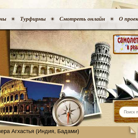
ны
Турфирмы
Смотреть онлайн
О прое
зера Агхастья (Индия, Бадами)