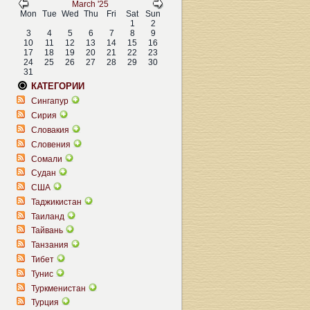
March '25
Mon
Tue
Wed
Thu
Fri
Sat
Sun
1
2
3
4
5
6
7
8
9
10
11
12
13
14
15
16
17
18
19
20
21
22
23
24
25
26
27
28
29
30
31
КАТЕГОРИИ
Сингапур
Сирия
Словакия
Словения
Сомали
Судан
США
Таджикистан
Таиланд
Тайвань
Танзания
Тибет
Тунис
Туркменистан
Турция