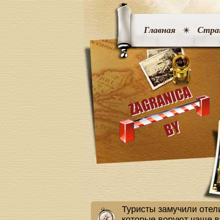
Главная
Стра
Туристы замучили отел
которые воруют чаще в