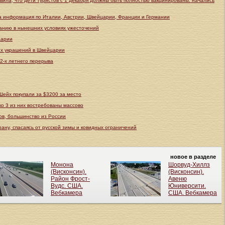
ила, что дети туристов с 1 декабря должны быть полностью вакцинированы: начались
а информация по Италии, Австрии, Швейцарии, Франции и Германии
рманию в нынешних условиях ужесточений
царии
их украшений в Швейцарии
2-х летнего перерыва
Шейх покупали за $3200 за место
ко 3 из них востребованы массово
ов, большинство из России
рану, спасаясь от русской зимы и ковидных ограничений