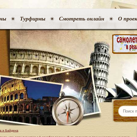
ны
Турфирмы
Смотреть онлайн
О прое
а и Байдена