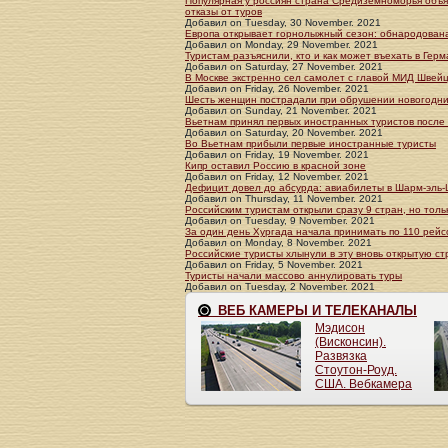
Популярная у россиян страна Средиземноморья объяв
отказы от туров
Добавил
on
Tuesday, 30 November. 2021
Европа открывает горнолыжный сезон: обнародован
Добавил
on
Monday, 29 November. 2021
Туристам разъяснили, кто и как может въехать в Ге
Добавил
on
Saturday, 27 November. 2021
В Москве экстренно сел самолет с главой МИД Швей
Добавил
on
Friday, 26 November. 2021
Шесть женщин пострадали при обрушении новогодн
Добавил
on
Sunday, 21 November. 2021
Вьетнам принял первых иностранных туристов после 
Добавил
on
Saturday, 20 November. 2021
Во Вьетнам прибыли первые иностранные туристы
Добавил
on
Friday, 19 November. 2021
Кипр оставил Россию в красной зоне
Добавил
on
Friday, 12 November. 2021
Дефицит довел до абсурда: авиабилеты в Шарм-эль-
Добавил
on
Thursday, 11 November. 2021
Российским туристам открыли сразу 9 стран, но толь
Добавил
on
Tuesday, 9 November. 2021
За один день Хургада начала принимать по 110 рейс
Добавил
on
Monday, 8 November. 2021
Российские туристы хлынули в эту вновь открытую ст
Добавил
on
Friday, 5 November. 2021
Туристы начали массово аннулировать туры
Добавил
on
Tuesday, 2 November. 2021