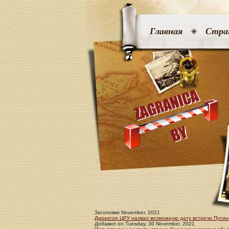
Главная
Стра
Заголовки November, 2021
Директор ЦРУ назвал возможную дату встречи Путин
Добавил
on
Tuesday, 30 November. 2021