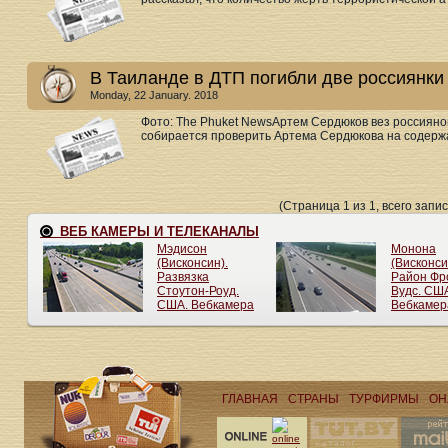
В Таиланде в ДТП погибли две россиянки
Monday, 22 January. 2018
Фото: The Phuket NewsАртем Сердюков вез россияно
собирается проверить Артема Сердюкова на содержани
(Страница 1 из 1, всего запис
ГЛАВНАЯ
СТРАНЫ
ТУРФИРМЫ
ОН