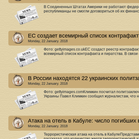
В Соединенных Штатах Америки не работают федерал
республиканцы не смогли договориться об их финанс
ЕС создает всемирный список контрафакт
Monday, 22 January. 2018
Фото: gettyimages.co.ukЕС создаст реестр контрафа
всемирный список контрафакта и пиратства. В связи 
В России находятся 22 украинских полит
Monday, 22 January. 2018
Фото: gettyimages.comКлимкин посчитал политзаклю
Украины Павел Климкин сообщил журналистам, что н
Атака на отель в Кабуле: число погибших
Monday, 22 January. 2018
Террористическая атака на отель в КабулеПредста
рассказал, что количество жертв террористической ат