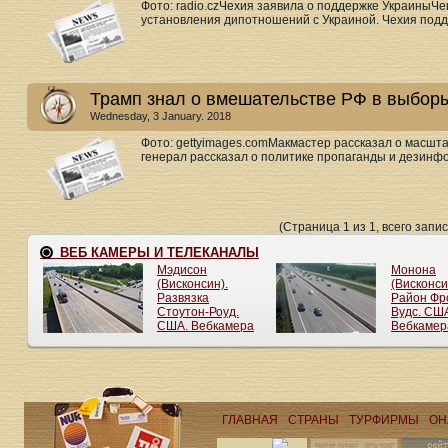
Фото: radio.czЧехия заявила о поддержке УкраиныЧ
установления дипотношений с Украиной. Чехия подде
Трамп знал о вмешательстве РФ в выбор
Wednesday, 3 January. 2018
Фото: gettyimages.comМакмастер рассказал о масшт
генерал рассказал о политике пропаганды и дезинфо
(Страница 1 из 1, всего запис
ГЛАВНАЯ
СТРАНЫ
ТУРФИРМЫ
ОН