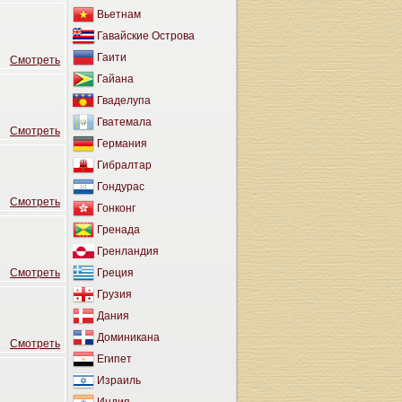
Вьетнам
Гавайские Острова
Гаити
Cмотреть
Гайана
Гваделупа
Гватемала
Cмотреть
Германия
Гибралтар
Гондурас
Cмотреть
Гонконг
Гренада
Гренландия
Cмотреть
Греция
Грузия
Дания
Доминикана
Cмотреть
Египет
Израиль