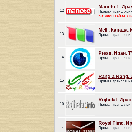
Manoto 1. Ира
12
Прямая трансляция
Возможны сбои в т
Melli. Канада.
13
Прямая трансляция
Press. Иран. T
14
Прямая трансляция
Rang-a-Rang. 
15
Прямая трансляция
Rojhelat. Иран
16
Прямая трансляция
Royal Time. И
17
Прямая трансляция