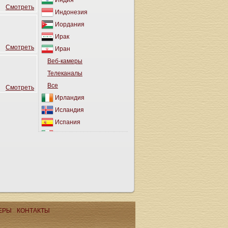
Индия
Cмотреть
Индонезия
Иордания
Ирак
Cмотреть
Иран
Веб-камеры
Телеканалы
Все
Cмотреть
Ирландия
Исландия
Испания
Италия
Йемен
Кабо-Верде
Казахстан
Каймановы Острова
Камбоджа
Канада
ЕРЫ
КОНТАКТЫ
Канарские Острова