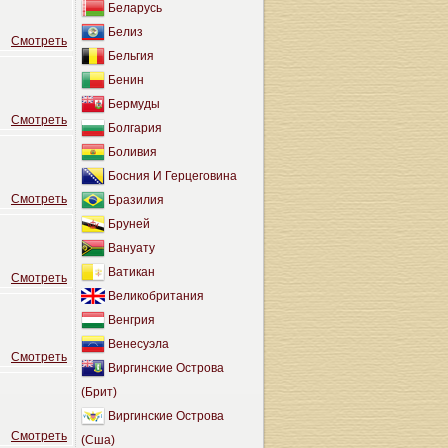
Беларусь
Белиз
Cмотреть
Бельгия
Бенин
Бермуды
Cмотреть
Болгария
Боливия
Босния И Герцеговина
Cмотреть
Бразилия
Бруней
Вануату
Ватикан
Cмотреть
Великобритания
Венгрия
Венесуэла
Cмотреть
Виргинские Острова
(Брит)
Виргинские Острова
Cмотреть
(Сша)