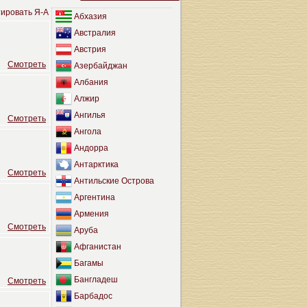
ировать Я-А
Абхазия
Австралия
Австрия
Cмотреть
Азербайджан
Албания
Алжир
Ангилья
Cмотреть
Ангола
Андорра
Антарктика
Cмотреть
Антильские Острова
Аргентина
Армения
Cмотреть
Аруба
Афганистан
Багамы
Бангладеш
Cмотреть
Барбадос