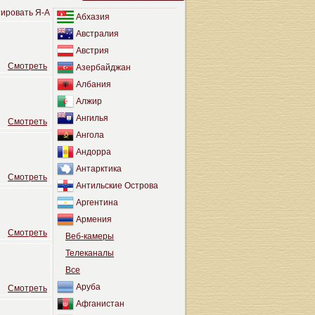
ировать Я-А
Абхазия
Австралия
Австрия
Cмотреть
Азербайджан
Албания
Алжир
Ангилья
Cмотреть
Ангола
Андорра
Антарктика
Cмотреть
Антильские Острова
Аргентина
Армения
Cмотреть
Веб-камеры
Телеканалы
Все
Аруба
Cмотреть
Афганистан