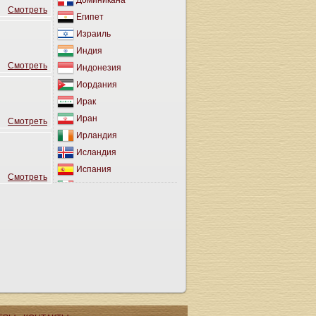
Доминикана
Cмотреть
Египет
Израиль
Индия
Cмотреть
Индонезия
Иордания
Ирак
Иран
Cмотреть
Ирландия
Исландия
Испания
Cмотреть
Италия
Йемен
Кабо-Верде
Казахстан
Каймановы Острова
Камбоджа
Канада
Канарские Острова