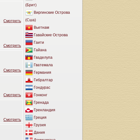
(Брит)
Виргинские Острова
(Сша)
Cмотреть
Вьетнам
Гавайские Острова
Гаити
Cмотреть
Гайана
Гваделупа
Гватемала
Cмотреть
Германия
Гибралтар
Гондурас
Cмотреть
Гонконг
Гренада
Гренландия
Греция
Cмотреть
Грузия
Дания