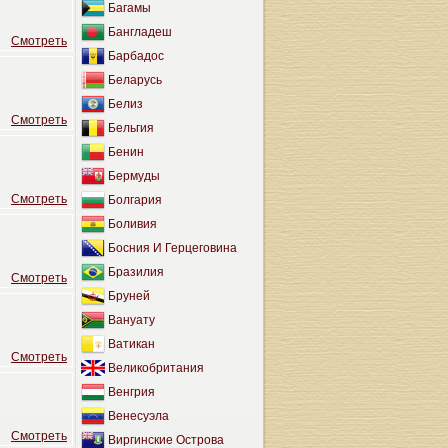
Багамы
Бангладеш
Cмотреть
Барбадос
Беларусь
Белиз
Cмотреть
Бельгия
Бенин
Бермуды
Cмотреть
Болгария
Боливия
Босния И Герцеговина
Бразилия
Cмотреть
Бруней
Вануату
Ватикан
Cмотреть
Великобритания
Венгрия
Венесуэла
Cмотреть
Виргинские Острова