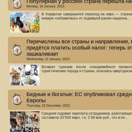
Популярная у россиян страна перешла на
Monday, 16 January. 2023
В Хорватии завершился переход на евро — страна
января «избавилась» от ходившей ранее национа...
Перечислены все страны и направления, г
придётся платить особый налог: теперь э
зашкаливает
Wednesday, 11 January. 2023
Возврат туризма после «пандемийного провал
туристические города и страны, опасаясь овертуризма
Бедные и богатые: ЕС опубликовал средн
Европы
Thursday, 22 December. 2022
Средняя годовая зарплата сотрудников, работающих
составила 33’500 евро, т.е. 2.56 млн руб., что в пе...