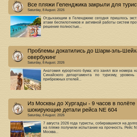
Все пляжи Геленджика закрыли для турист
Saturday, 8 August. 2026
Отдыхающим в Геленджике сегодня пришлось экстр
атаки беспилотников и активной работы систем пр
решение полностью...
Проблемы докатились до Шарм-эль-Шейха
овербукинг
Saturday, 8 August. 2026
Анатомия курортного бума: кто занял все номера
Синайского департамента по туризму, уровень 
прибрежных отелей...
Из Москвы до Хургады - 9 часов в полёте 
шокирующие детали рейса NE 604
Saturday, 8 August. 2026
7 августа 2026 года туристы, собиравшиеся на дол
на пляже получили испытание на прочность. Рейс N
Москва...