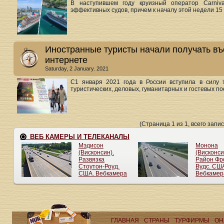
В наступившем году круизный оператор Carniv
эффективных судов, причем к началу этой недели 15 и
Иностранные туристы начали получать въ
интернете
Saturday, 2 January. 2021
C1 января 2021 года в России вступила в силу 
туристических, деловых, гуманитарных и гостевых пое
(Страница 1 из 1, всего запис
ГЛАВНАЯ
СТРАНЫ
ТУРФИРМЫ
ОН