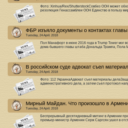
Фото: Xinhua/Rex/ShutterstockСовбез ООН может обх
резолюция Генассамблеи ООН Единство в пользу мира
ФБР изъяло документы о контактах главы
Tuesday, 24 April. 2018
Пол Манафорт в июне 2016 года в Trump Tower мог в
дома бывшего главы штаба Дональда Трампа, Пола М
В российском суде адвокат съел материа
Tuesday, 24 April. 2018
Фото: 112 УкраинаАдвокат съел материалы делаЗащ
административного дела, а затем съел протокол нап
Мирный Майдан. Что произошло в Армен
Tuesday, 24 April. 2018
Беспрерывный десятидневный митинг в Армении прин
премьер-министр Армении Серж Саргсян ушел в отста