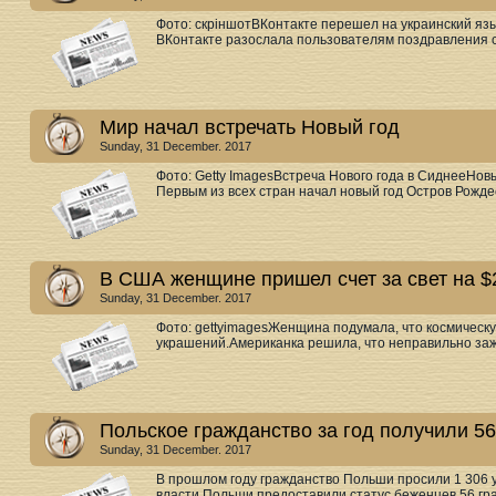
Фото: скріншотВКонтакте перешел на украинский яз
ВКонтакте разослала пользователям поздравления с 
Мир начал встречать Новый год
Sunday, 31 December. 2017
Фото: Getty ImagesВстреча Нового года в СиднееНовы
Первым из всех стран начал новый год Остров Рождес
В США женщине пришел счет за свет на 
Sunday, 31 December. 2017
Фото: gettyimagesЖенщина подумала, что космическу
украшений.Американка решила, что неправильно зажи
Польское гражданство за год получили 5
Sunday, 31 December. 2017
В прошлом году гражданство Польши просили 1 306 у
власти Польши предоставили статус беженцев 56 гра