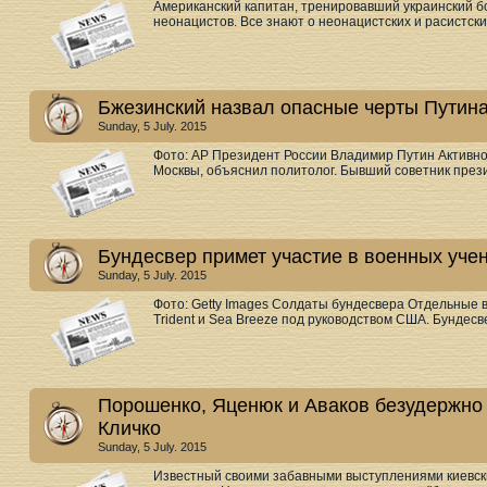
Американский капитан, тренировавший украинский бо
неонацистов. Все знают о неонацистских и расистских
Бжезинский назвал опасные черты Путин
Sunday, 5 July. 2015
Фото: AP Президент России Владимир Путин Активно
Москвы, объяснил политолог. Бывший советник през
Бундесвер примет участие в военных учен
Sunday, 5 July. 2015
Фото: Getty Images Солдаты бундесвера Отдельные 
Trident и Sea Breeze под руководством США. Бундесве
Порошенко, Яценюк и Аваков безудержно
Кличко
Sunday, 5 July. 2015
Известный своими забавными выступлениями киевски