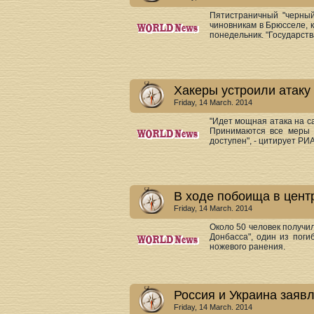
Пятистраничный "черный
чиновникам в Брюсселе, 
понедельник. "Государства
Хакеры устроили атаку
Friday, 14 March. 2014
"Идет мощная атака на са
Принимаются все меры 
доступен", - цитирует РИА
В ходе побоища в цент
Friday, 14 March. 2014
Около 50 человек получи
Донбасса", один из поги
ножевого ранения.
Россия и Украина заяв
Friday, 14 March. 2014