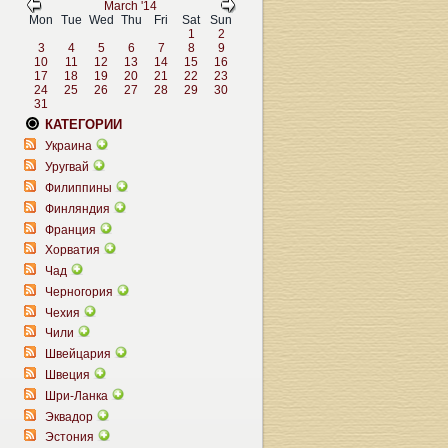
March '14
Mon
Tue
Wed
Thu
Fri
Sat
Sun
1
2
3
4
5
6
7
8
9
10
11
12
13
14
15
16
17
18
19
20
21
22
23
24
25
26
27
28
29
30
31
КАТЕГОРИИ
Украина
Уругвай
Филиппины
Финляндия
Франция
Хорватия
Чад
Черногория
Чехия
Чили
Швейцария
Швеция
Шри-Ланка
Эквадор
Эстония