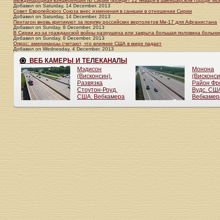
Международная конференция по Сирии пройдет 22 января в швейцарском городе Мо
Добавил
on
Saturday, 14 December. 2013
Совет Европейского Союза внес изменения в санкции в отношении Сирии
Добавил
on
Saturday, 14 December. 2013
Пентагон вновь критикуют за покупку российских вертолетов Ми-17 для Афганистана
Добавил
on
Sunday, 8 December. 2013
В Сирии из-за гражданской войны разрушена или закрыта большая половина больни
Добавил
on
Sunday, 8 December. 2013
Опрос: американцы считают, что влияние США в мире падает
Добавил
on
Wednesday, 4 December. 2013