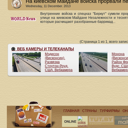
На киевском Майдане войска прорвали п
Wednesday, 11 December. 2013
Внутренние войска и спецназ "Беркут" сумели пр
улице на киевском Майдане Незалежности и тесня
которые расчищают разобранные баррикад...
(Страница 1 из 1, всего запис
ГЛАВНАЯ
СТРАНЫ
ТУРФИРМЫ
ОН