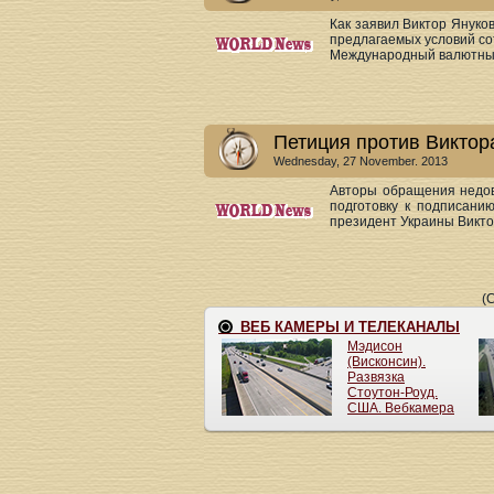
Как заявил Виктор Януков
предлагаемых условий со
Международный валютный
Петиция против Виктор
Wednesday, 27 November. 2013
Авторы обращения недов
подготовку к подписани
президент Украины Виктор
(