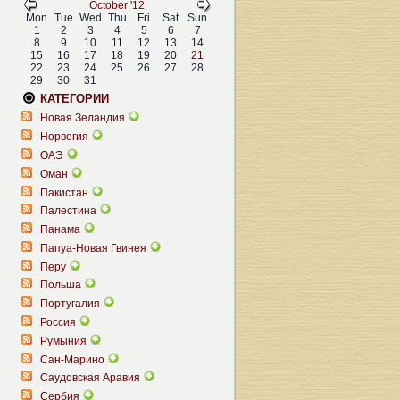
October '12
Mon
Tue
Wed
Thu
Fri
Sat
Sun
1
2
3
4
5
6
7
8
9
10
11
12
13
14
15
16
17
18
19
20
21
22
23
24
25
26
27
28
29
30
31
КАТЕГОРИИ
Новая Зеландия
Норвегия
ОАЭ
Оман
Пакистан
Палестина
Панама
Папуа-Новая Гвинея
Перу
Польша
Португалия
Россия
Румыния
Сан-Марино
Саудовская Аравия
Сербия