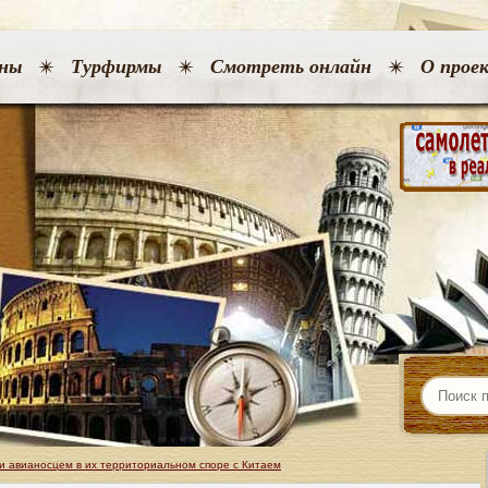
ны
Турфирмы
Смотреть онлайн
О прое
 авианосцем в их территориальном споре с Китаем