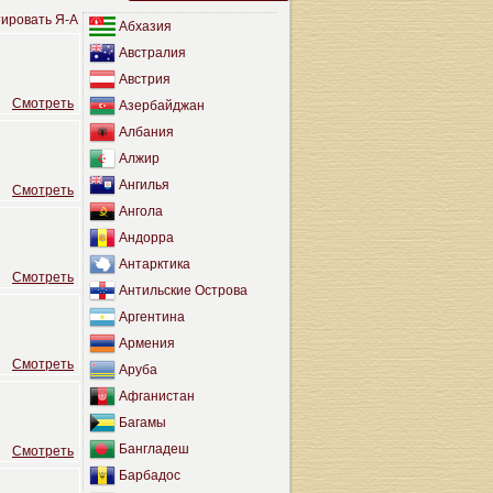
ировать Я-А
Абхазия
Австралия
Австрия
Cмотреть
Азербайджан
Албания
Алжир
Ангилья
Cмотреть
Ангола
Андорра
Антарктика
Cмотреть
Антильские Острова
Аргентина
Армения
Cмотреть
Аруба
Афганистан
Багамы
Бангладеш
Cмотреть
Барбадос