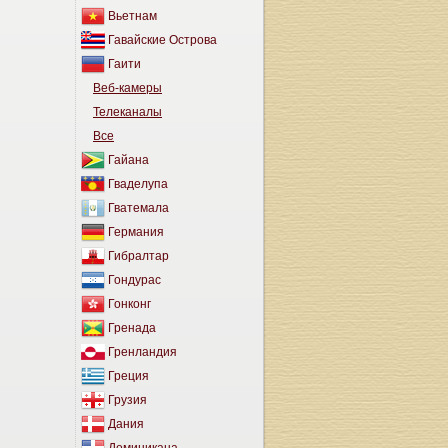
Вьетнам
Гавайские Острова
Гаити
Веб-камеры
Телеканалы
Все
Гайана
Гваделупа
Гватемала
Германия
Гибралтар
Гондурас
Гонконг
Гренада
Гренландия
Греция
Грузия
Дания