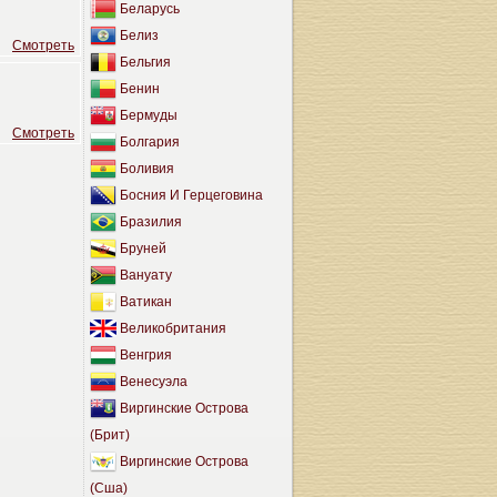
Беларусь
Белиз
Cмотреть
Бельгия
Бенин
Бермуды
Cмотреть
Болгария
Боливия
Босния И Герцеговина
Бразилия
Бруней
Вануату
Ватикан
Великобритания
Венгрия
Венесуэла
Виргинские Острова
(Брит)
Виргинские Острова
(Сша)