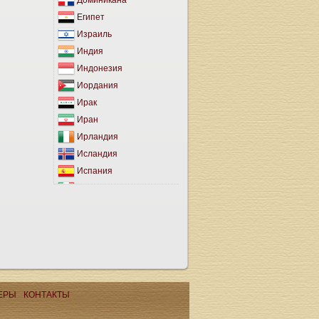
Доминикана
Египет
Израиль
Индия
Индонезия
Иордания
Ирак
Иран
Ирландия
Исландия
Испания
Италия
Йемен
Кабо-Верде
Казахстан
Каймановы Острова
Камбоджа
Канада
ЕРЫ
КОНТАКТЫ
Канарские Острова