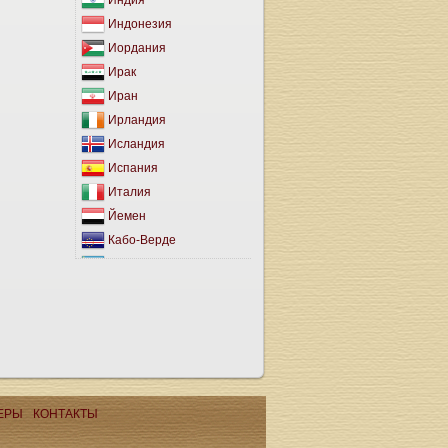
Индия
Индонезия
Иордания
Ирак
Иран
Ирландия
Исландия
Испания
Италия
Йемен
Кабо-Верде
Казахстан
Каймановы Острова
Камбоджа
Канада
Канарские Острова
Катар
Кения
ЕРЫ
КОНТАКТЫ
Кипр