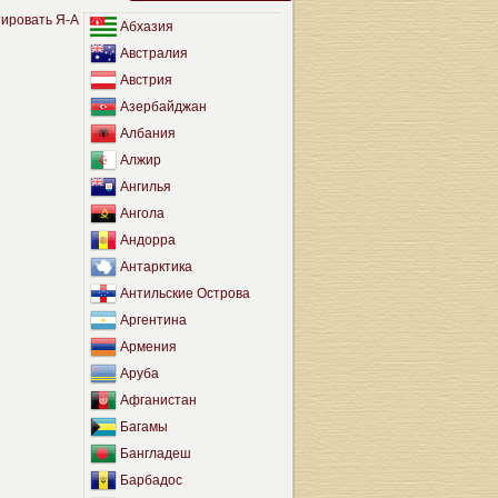
ировать Я-А
Абхазия
Австралия
Австрия
Азербайджан
Албания
Алжир
Ангилья
Ангола
Андорра
Антарктика
Антильские Острова
Аргентина
Армения
Аруба
Афганистан
Багамы
Бангладеш
Барбадос