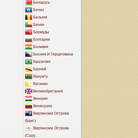
Беларусь
Белиз
Бельгия
Бенин
Бермуды
Болгария
Боливия
Босния И Герцеговина
Бразилия
Бруней
Вануату
Ватикан
Великобритания
Венгрия
Венесуэла
Виргинские Острова
(Брит)
Виргинские Острова
(Сша)