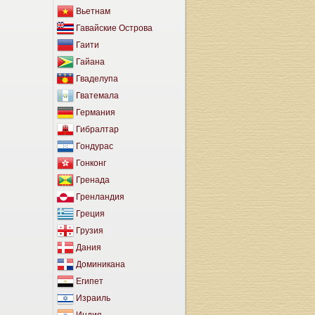
Вьетнам
Гавайские Острова
Гаити
Гайана
Гваделупа
Гватемала
Германия
Гибралтар
Гондурас
Гонконг
Гренада
Гренландия
Греция
Грузия
Дания
Доминикана
Египет
Израиль