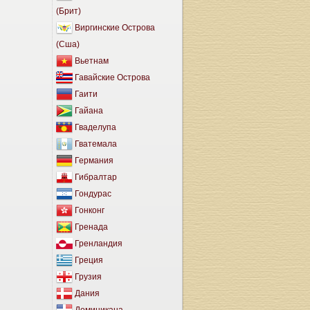
(Брит)
Виргинские Острова
(Сша)
Вьетнам
Гавайские Острова
Гаити
Гайана
Гваделупа
Гватемала
Германия
Гибралтар
Гондурас
Гонконг
Гренада
Гренландия
Греция
Грузия
Дания