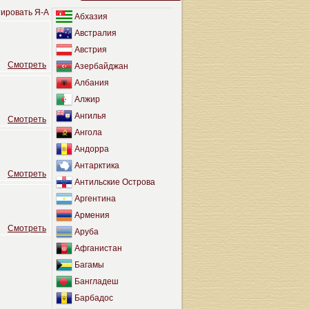
ировать Я-А
Абхазия
Австралия
Австрия
Cмотреть
Азербайджан
Албания
Алжир
Ангилья
Cмотреть
Ангола
Андорра
Антарктика
Cмотреть
Антильские Острова
Аргентина
Армения
Cмотреть
Аруба
Афганистан
Багамы
Бангладеш
Барбадос