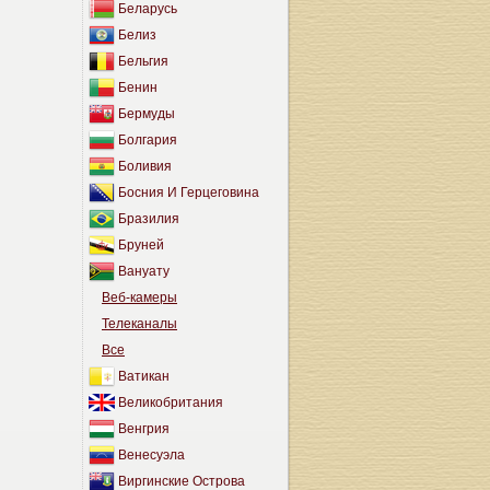
Беларусь
Белиз
Бельгия
Бенин
Бермуды
Болгария
Боливия
Босния И Герцеговина
Бразилия
Бруней
Вануату
Веб-камеры
Телеканалы
Все
Ватикан
Великобритания
Венгрия
Венесуэла
Виргинские Острова