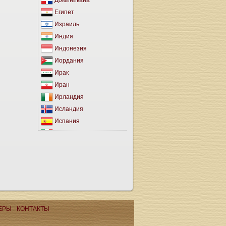
Доминикана
Египет
Израиль
Индия
Индонезия
Иордания
Ирак
Иран
Ирландия
Исландия
Испания
Италия
Йемен
Кабо-Верде
Казахстан
Каймановы Острова
Камбоджа
Канада
ЕРЫ
КОНТАКТЫ
Канарские Острова