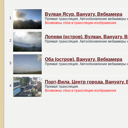
Вулкан Ясур. Вануату. Вебкамера
1
Прямая трансляция. Автообновление вебкамеры н
Возможны сбои в трансляции изображения
Лопеви (остров). Вулкан. Вануату. 
2
Прямая трансляция. Автообновление вебкамеры н
Оба (остров). Вануату. Вебкамера
3
Прямая трансляция. Автообновление вебкамеры н
Порт-Вила. Центр города. Вануату.
4
Прямая трансляция.
Возможны сбои в трансляции изображения