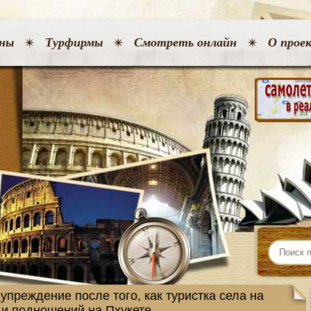
ны
Турфирмы
Смотреть онлайн
О прое
преждение после того, как туристка села на
 и подношений на Пхукете