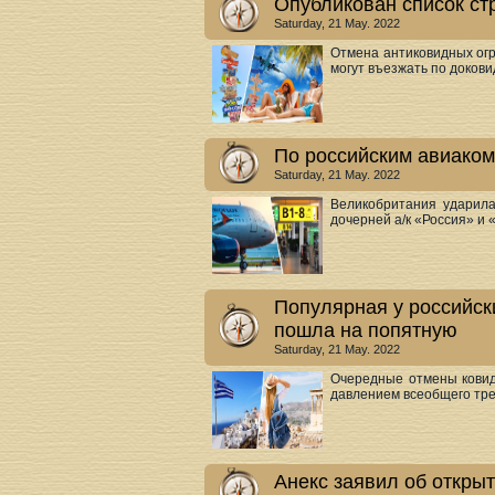
Опубликован список стр
Saturday, 21 May. 2022
Отмена антиковидных огр
могут въезжать по докови
По российским авиаком
Saturday, 21 May. 2022
Великобритания ударила
дочерней а/к «Россия» и 
Популярная у российск
пошла на попятную
Saturday, 21 May. 2022
Очередные отмены ковид
давлением всеобщего тре
Анекс заявил об откры