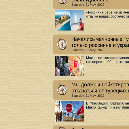
Saturday, 21 May. 2022
«Россияне себе не измен
отдыхе наших соотечестве
Начались челночные ту
только россияне и укр
Saturday, 21 May. 2022
Массовое восстановление
кто пережил 90-е, отмечаю
Мы должны бойкотирова
отказаться от турецких
Saturday, 21 May. 2022
В Финляндии, официально
Микко Карна призвал финс