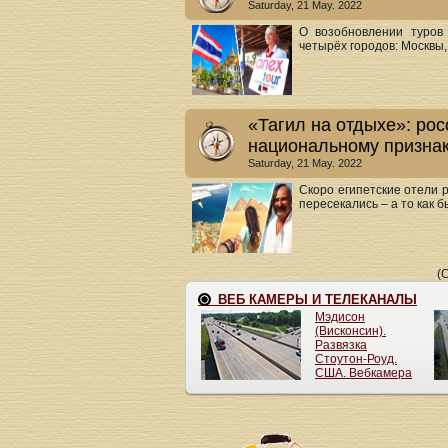
Saturday, 21 May. 2022
О возобновлении туров
четырёх городов: Москвы,
«Тагил на отдыхе»: рос
национальному призна
Saturday, 21 May. 2022
Скоро египетские отели 
пересекались – а то как бы
(