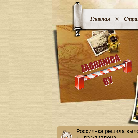
Главная
Стра
Россиянка решила выяс
была удивлена