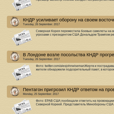
КНДР усиливает оборону на своем восто
Tuesday, 26 September. 2017
Северная Корея переместила боевые самолеты на в
угрозами с президентом США Дональдом Трампом реш
В Лондоне возле посольства КНДР прогр
Tuesday, 26 September. 2017
Фото: twitter.com/alexjohnwisemanЖертв и пострада
жители обнаружили подозрительный пакет, в котором 
Пентагон пригрозил КНДР ответом на про
Monday, 25 September. 2017
Фото: EPAВ США пообещали ответить на провокаци
Северной Кореей. Представитель Минобороны США по