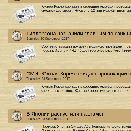
Южная Корея ожидает в середине октября провокац
средней дальности Hwasong-12 или межконтиненталь
Тиллерсона назначили главным по санкц
Saturday, 30 September. 2017
Соответствующий документ подписал президент Трам
России, Ирана и КНДР будет госсекретарь Рекс Тилл
СМИ: Южная Корея ожидает провокации 
Thursday, 28 September. 2017
Южная Корея ожидает в середине октября провокац
ожидают в октябре. Южная Корея ожидает в середине
В Японии распустили парламент
Thursday, 28 September. 2017
Премьер Японии Синдзо АбэПолномочия действующих
Премьер-министр Японии Синдзо Абэ распустил нижн