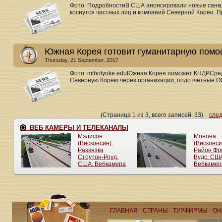
Фото: ПодробностиВ США анонсировали новые санк
коснутся частных лиц и компаний Северной Кореи. П
Южная Корея готовит гуманитарную пом
Thursday, 21 September. 2017
Фото: mtholyoke.eduЮжная Корея поможет КНДРСред
Северную Корею через организации, подотчетные ОО
(Страница 1 из 3, всего записей: 33)
сле
ГЛАВНАЯ
СТРАНЫ
ТУРФИРМЫ
ОН