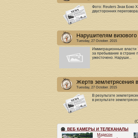
Фото: Reuters Знак Боко 
двусторонних переговорах
Нарушителям визового 
Tuesday, 27 October. 2015
Иммиграционные власти Т
за пребывание в стране 
ужесточено. Наруши...
Жертв землетрясения в
Tuesday, 27 October. 2015
В результате землетрясен
в результате землетрясен
(