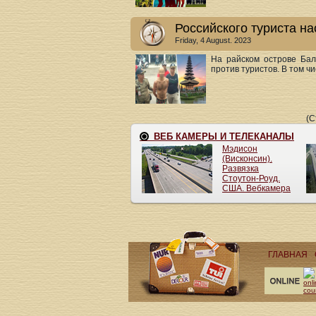
Российского туриста н
Friday, 4 August. 2023
На райском острове Ба
против туристов. В том чи
(С
ГЛАВНАЯ