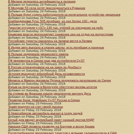
В Милане подрались антифашисты и полиция
Добавил
on
Saturday, 24 February. 2018
В Молдове 53 села хотят присоединиться к Румынии
Добавил
on
Saturday, 24 February. 2018
В Польше будут судить работодателя за нелегальное устройство украинцев
Добавил
on
Saturday, 24 February. 2018
Бомбардировки Гуты: 505 погибших, из них более 100 - дети
Добавил
on
Saturday, 24 February. 2018
Туристки отсудили у «S7» 130 тыс. рублей за опоздание на рейс
Добавил
on
Saturday, 24 February. 2018
Крымские власти прогнозируют снижение цен на отдых на полуострове
Добавил
on
Saturday, 24 February. 2018
Российские туристы оказались на первом месте в Латвии
Добавил
on
Saturday, 24 February. 2018
В Индии авто въехало в здание школы, есть погибшие и раненые
Добавил
on
Saturday, 24 February. 2018
В Польше задержали украинского хакера
Добавил
on
Saturday, 24 February. 2018
РФ перекинула в Сирию еще два истребителя Су-57
Добавил
on
Saturday, 24 February. 2018
В России отреагировали на на закон по Донбассу
Добавил
on
Saturday, 24 February. 2018
Эстония празднует юбилейный День независимости
Добавил
on
Saturday, 24 February. 2018
Меркель и Макрон призвали Путина поддержать резолюцию по Сирии
Добавил
on
Saturday, 24 February. 2018
Взрыв на подстанции в Венесуэле обесточил восемь штатов
Добавил
on
Saturday, 24 February. 2018
На стоянке во Франции нашли украденную картину Дега
Добавил
on
Saturday, 24 February. 2018
Проверка боем. Новейшие Су-57 России в Сирии
Добавил
on
Friday, 23 February. 2018
Трамп пошутил на счет своей лысины
Добавил
on
Friday, 23 February. 2018
В Новосибирске автомобиль въехал в толпу людей
Добавил
on
Friday, 23 February. 2018
Белый дом вводит крупнейший пакет санкций против КНДР
Добавил
on
Friday, 23 February. 2018
Авиация США провела разведку на Балтике и возле Крыма
Добавил
on
Friday, 23 February. 2018
Роспотребнадзор предупредил туристов о вспышке сальмонеллеза в США