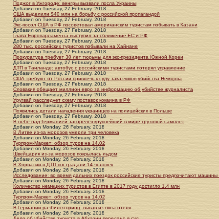
Поджог в Ужгороде: венгры вызвали посла Украины
Добавил
on
Tuesday, 27 February. 2018
США выделили $40 млн на борьбу с российской пропагандой
Добавил
on
Tuesday, 27 February. 2018
Экс-посол США в РФ посоветовал американским туристам побывать в Казани
Добавил
on
Tuesday, 27 February. 2018
Глава Европарламента выступил за сближение ЕС и РФ
Добавил
on
Tuesday, 27 February. 2018
280 тыс. российских туристов побывали на Хайнане
Добавил
on
Tuesday, 27 February. 2018
Прокуратура требует 30 лет тюрьмы для экс-президента Южной Кореи
Добавил
on
Tuesday, 27 February. 2018
ДТП в Таиланде: автобус с российскими туристами потерял управление
Добавил
on
Tuesday, 27 February. 2018
США требуют от России привлечь к суду заказчиков убийства Немцова
Добавил
on
Tuesday, 27 February. 2018
Словакия обещает миллион евро за информацию об убийстве журналиста
Добавил
on
Tuesday, 27 February. 2018
Уругвай расследует схему поставок кокаина в РФ
Добавил
on
Tuesday, 27 February. 2018
Появились детали нападения украинцев на полицейских в Польше
Добавил
on
Tuesday, 27 February. 2018
В небе над Германией загорелся крупнейший в мире грузовой самолет
Добавил
on
Monday, 26 February. 2018
В Литве из-за морозов умерли три человека
Добавил
on
Monday, 26 February. 2018
Турпром-Маркет: обзор туров на 14.02
Добавил
on
Monday, 26 February. 2018
Швейцария из-за морозов покрылась льдом
Добавил
on
Monday, 26 February. 2018
В Хорватии в ДТП пострадали 14 человек
Добавил
on
Monday, 26 February. 2018
Исследование: во время дальних поездок российские туристы предпочитают машины 
Добавил
on
Monday, 26 February. 2018
Количество немецких туристов в Египте в 2017 году достигло 1.4 млн
Добавил
on
Monday, 26 February. 2018
Турпром-Маркет: обзор туров на 14.02
Добавил
on
Monday, 26 February. 2018
В Германии разбился принц, выпав из окна отеля
Добавил
on
Monday, 26 February. 2018
Дело об убийстве туриста в Абхазии передано в суд