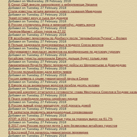
Добавил
on
Wednesday, 28 February. 2018
В Сенат США внесли законопроект о киберпомощи Украине
Добавил
on
Tuesday, 27 February. 2018
Стали известны четыре варианта нового названия Македонии
Добавил
on
Tuesday, 27 February. 2018
Трамп оставил жену и сына под дождем
Добавил
on
Tuesday, 27 February. 2018
В России столкнулись фура и микроавтобус: девять жертв
Добавил
on
Tuesday, 27 February. 2018
Турпром-Маркет: обзор туров на 27.02
Добавил
on
Tuesday, 27 February. 2018
РФ возобновит переговоры по Донбассу после "перевыборов Путина" – Волкер
Добавил
on
Tuesday, 27 February. 2018
В Польше задержали подозреваемых в поджоге Союза венгров
Добавил
on
Tuesday, 27 February. 2018
«Интурмаркет» пригласит экспертов на конференцию по детскому туризму
Добавил
on
Tuesday, 27 February. 2018
Китайские туристы заполонили Европу: дальше будет только хуже
Добавил
on
Tuesday, 27 February. 2018
Авиакомпания Royal Air Maroc переводит рейсы из Шереметьево в Домодедово
Добавил
on
Tuesday, 27 February. 2018
В России полицейскому дали взятку пивом
Добавил
on
Tuesday, 27 February. 2018
Россия заявила о срыве гуманитарной паузы в Сирии
Добавил
on
Tuesday, 27 February. 2018
В Европе из-за аномальных морозов погибли десять человек
Добавил
on
Tuesday, 27 February. 2018
Каирский аэропорт отчитался о готовности: глава Минтранса Соколов в Госдуме назв
Добавил
on
Tuesday, 27 February. 2018
В Праге освободили лидера сирийских курдов
Добавил
on
Tuesday, 27 February. 2018
В России пьяный угнал маршрутку, чтоб доехать домой
Добавил
on
Tuesday, 27 February. 2018
РФ запретили проводить международные соревнования
Добавил
on
Tuesday, 27 February. 2018
АТОР: в 2017 году спрос на пляжные туры за границу вырос на 61.7%
Добавил
on
Tuesday, 27 February. 2018
В 2017 году Россию посетил почти 1 млн безвизовых китайских туристов
Добавил
on
Tuesday, 27 February. 2018
В Восточной Гуте началось гуманитарное перемирие
Добавил
on
Tuesday, 27 February. 2018