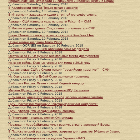
Израильские ВВС атаковали 12 сирийских и иранских целей в Сирии
Добавил
on
Saturday, 10 February. 2018
В Калифорнии кортеж Трюдо попал в аварию
Добавил
on
Saturday, 10 February. 2018
В Индонезии задержали судно с тонной метамфетамина
Добавил
on
Saturday, 10 February. 2018
Авиация США нанесла удар по ракете Falcon 9 – СМИ
Добавил
on
Saturday, 10 February. 2018
В Москве горело здание Следственного комитета – СМИ
Добавил
on
Saturday, 10 February. 2018
Глава Южной Кореи встретился с сестрой Ким Чен Ына
Добавил
on
Saturday, 10 February. 2018
Новые жилые кварталы Minsk World
Добавил
GORNES
on
Saturday, 10 February. 2018
Девочки и олигарх. В чем обвинили зама Медведева
Добавил
on
Friday, 9 February. 2018
Охотники за НЛО: лучшие аномальные места для туристов
Добавил
on
Friday, 9 February. 2018
На краю войны. Главные угрозы для мира в 2018 году
Добавил
on
Friday, 9 February. 2018
Под авиаудар США в Сирии попали "российские наемники" – СМИ
Добавил
on
Friday, 9 February. 2018
На борту самолета Дубай-Осло скончался норвежец
Добавил
on
Friday, 9 February. 2018
Выборы в России. Путин - самый бедный кандидат
Добавил
on
Friday, 9 February. 2018
Мартин Шульц отказался возглавлять МИД Германии
Добавил
on
Friday, 9 February. 2018
В Ливии на улице взорвалась бомба, восемь человек погибли
Добавил
on
Friday, 9 February. 2018
Путин рассказал Макрону о "внутриукраинском конфликте"
Добавил
on
Friday, 9 February. 2018
Путин уверен, что Западу надоели санкции
Добавил
on
Friday, 9 February. 2018
В Пхенчхане началась зимняя Олимпиада
Добавил
on
Friday, 9 February. 2018
Президент Азербайджана хочет вернуть стране армянский Ереван
Добавил
on
Friday, 9 February. 2018
В Париже второй раз за неделю закрыли для туристов Эйфелеву башню
Добавил
on
Friday, 9 February. 2018
Венгрия заблокировала заседание Украина-НАТО