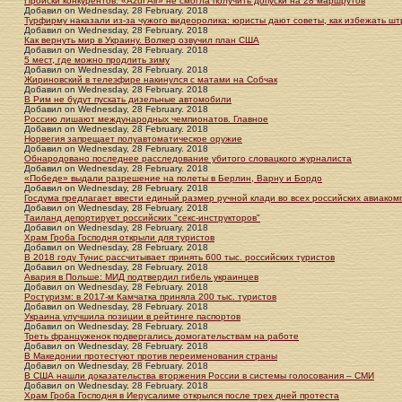
Происки конкурентов: «Azur Air» не смогла получить допуски на 28 маршрутов
Добавил
on
Wednesday, 28 February. 2018
Турфирму наказали из-за чужого видеоролика: юристы дают советы, как избежать ш
Добавил
on
Wednesday, 28 February. 2018
Как вернуть мир в Украину. Волкер озвучил план США
Добавил
on
Wednesday, 28 February. 2018
5 мест, где можно продлить зиму
Добавил
on
Wednesday, 28 February. 2018
Жириновский в телеэфире накинулся с матами на Собчак
Добавил
on
Wednesday, 28 February. 2018
В Рим не будут пускать дизельные автомобили
Добавил
on
Wednesday, 28 February. 2018
Россию лишают международных чемпионатов. Главное
Добавил
on
Wednesday, 28 February. 2018
Норвегия запрещает полуавтоматическое оружие
Добавил
on
Wednesday, 28 February. 2018
Обнародовано последнее расследование убитого словацкого журналиста
Добавил
on
Wednesday, 28 February. 2018
«Победе» выдали разрешение на полеты в Берлин, Варну и Бордо
Добавил
on
Wednesday, 28 February. 2018
Госдума предлагает ввести единый размер ручной клади во всех российских авиаком
Добавил
on
Wednesday, 28 February. 2018
Таиланд депортирует российских "секс-инструкторов"
Добавил
on
Wednesday, 28 February. 2018
Храм Гроба Господня открыли для туристов
Добавил
on
Wednesday, 28 February. 2018
В 2018 году Тунис рассчитывает принять 600 тыс. российских туристов
Добавил
on
Wednesday, 28 February. 2018
Авария в Польше: МИД подтвердил гибель украинцев
Добавил
on
Wednesday, 28 February. 2018
Ростуризм: в 2017-м Камчатка приняла 200 тыс. туристов
Добавил
on
Wednesday, 28 February. 2018
Украина улучшила позиции в рейтинге паспортов
Добавил
on
Wednesday, 28 February. 2018
Треть француженок подвергались домогательствам на работе
Добавил
on
Wednesday, 28 February. 2018
В Македонии протестуют против переименования страны
Добавил
on
Wednesday, 28 February. 2018
В США нашли доказательства вторжения России в системы голосования – СМИ
Добавил
on
Wednesday, 28 February. 2018
Храм Гроба Господня в Иерусалиме открылся после трех дней протеста