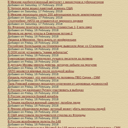
В Мексике разбился военный вертолет с министром и губернатором
Добавил
on
Saturday, 17 February. 2018
В Черное море вошел ракетный эсминец США
Добавил
on
Saturday, 17 February. 2018
В Мексике произошло около 200 афтершоков после землетрясения
Добавил
on
Saturday, 17 February. 2018
Столтенберг: НАТО не откажется от ядерного оружия
Добавил
on
Saturday, 17 February. 2018
Во Франции похитили виолончель стоимостью 1,3 млн евро
Добавил
on
Friday, 16 February. 2018
Меркель не видит угрозы в Северном потоке-2
Добавил
on
Friday, 16 February. 2018
Украина в Мюнхене. Чего ждать от конференции
Добавил
on
Friday, 16 February. 2018
Российские болельщики на Олимпиаде вывесили флаг со Сталиным
Добавил
on
Friday, 16 February. 2018
В ООН хотят установить "рамки кибератак"
Добавил
on
Friday, 16 February. 2018
Букеровская премия определит лучшего писателя за полвека
Добавил
on
Friday, 16 February. 2018
В детсаду Москвы умерла девочка, которую забыли на прогулке
Добавил
on
Friday, 16 February. 2018
НАТО меняется впервые после холодной войны
Добавил
on
Friday, 16 February. 2018
Израиль допускает, что уничтожил до половины ПВО Сирии - СМИ
Добавил
on
Friday, 16 February. 2018
Папа Римский изменил процедуру отречения от церковных должностей
Добавил
on
Friday, 16 February. 2018
В России суд разрешил Путину участвовать в выборах
Добавил
on
Friday, 16 February. 2018
В России загорелся боевой корабль
Добавил
on
Friday, 16 February. 2018
В Турции разбился военный самолет, погибли люди
Добавил
on
Friday, 16 February. 2018
В Японии обнаружили вулкан, который может убить миллионы людей
Добавил
on
Friday, 16 February. 2018
В США арестовали последователя стрелка из Флориды
Добавил
on
Friday, 16 February. 2018
В России возобновили полеты Ан-148
Добавил
on
Friday, 16 February. 2018
Пилоты разбившегося под Москвой Ан-148 перед катастрофой поругались - СМИ