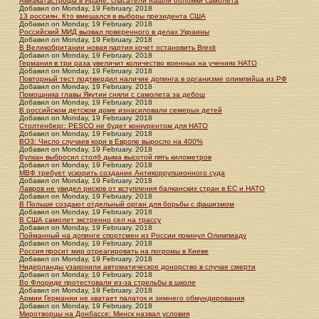
Авиакатастрофа в Иране: спасатели нашли обломки самолета
Добавил
on
Monday, 19 February. 2018
13 россиян. Кто вмешался в выборы президента США
Добавил
on
Monday, 19 February. 2018
Российский МИД вызвал поверенного в делах Украины
Добавил
on
Monday, 19 February. 2018
В Великобритании новая партия хочет остановить Brexit
Добавил
on
Monday, 19 February. 2018
Германия в три раза увеличит количество военных на учениях НАТО
Добавил
on
Monday, 19 February. 2018
Повторный тест подтвердил наличие допинга в организме олимпийца из РФ
Добавил
on
Monday, 19 February. 2018
Помощника главы Якутии сняли с самолета за дебош
Добавил
on
Monday, 19 February. 2018
В российском детском доме изнасиловали семерых детей
Добавил
on
Monday, 19 February. 2018
Столтенберг: PESCO не будет конкурентом для НАТО
Добавил
on
Monday, 19 February. 2018
ВОЗ: Число случаев кори в Европе выросло на 400%
Добавил
on
Monday, 19 February. 2018
Вулкан выбросил столб дыма высотой пять километров
Добавил
on
Monday, 19 February. 2018
МВФ требует ускорить создание Антикоррупционного суда
Добавил
on
Monday, 19 February. 2018
Лавров не увидел рисков от вступления балканских стран в ЕС и НАТО
Добавил
on
Monday, 19 February. 2018
В Польше создают отдельный орган для борьбы с фашизмом
Добавил
on
Monday, 19 February. 2018
В США самолет экстренно сел на трассу
Добавил
on
Monday, 19 February. 2018
Пойманный на допинге спортсмен из России покинул Олимпиаду
Добавил
on
Monday, 19 February. 2018
Россия просит мир отреагировать на погромы в Киеве
Добавил
on
Monday, 19 February. 2018
Нидерланды узаконили автоматическое донорство в случае смерти
Добавил
on
Monday, 19 February. 2018
Во Флориде протестовали из-за стрельбы в школе
Добавил
on
Monday, 19 February. 2018
Армии Германии не хватает палаток и зимнего обмундирования
Добавил
on
Monday, 19 February. 2018
Миротворцы на Донбассе: Минск назвал условия