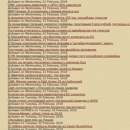
Добавил
on
Wednesday, 21 February. 2018
СМИ: снегопады повредили у «IFly» 30% самолётов
Добавил
on
Wednesday, 21 February. 2018
МИД Польши: В отношениях с Киевом кризиса нет
Добавил
on
Wednesday, 21 February. 2018
В прошлом году Гонконг посетило почти 150 тыс. российских туристов
Добавил
on
Wednesday, 21 February. 2018
Их разыскивает полиция: директор турфирмы, похитившая 3 млн рублей, пустилась в 
Добавил
on
Wednesday, 21 February. 2018
Ростуризм отчитался о снижении стоимости авиабилетов для туристов
Добавил
on
Wednesday, 21 February. 2018
В Люксембурге заявили, что Венгрию могут исключить из ЕС
Добавил
on
Wednesday, 21 February. 2018
В Польше оппозиция представила поправки к "антибандеровскому" закону
Добавил
on
Wednesday, 21 February. 2018
Ростуризм: на Мальдивах продлили чрезвычайное положение
Добавил
on
Wednesday, 21 February. 2018
В РФ прокомментировали положительный допинг-тест российского олимпийца
Добавил
on
Wednesday, 21 February. 2018
Египет на четыре дня откроет границу с сектором Газа
Добавил
on
Wednesday, 21 February. 2018
В Госдепе не подтвердили отправку Javelin в Украину
Добавил
on
Wednesday, 21 February. 2018
В Эквадоре разбился вертолет: три жертвы
Добавил
on
Wednesday, 21 February. 2018
СМИ: Япония закупит в США более 20 истребителей
Добавил
on
Wednesday, 21 February. 2018
США сотрудничают с Россией по линии разведки
Добавил
on
Wednesday, 21 February. 2018
Количество нелегальных иммигрантов в ЕС снизилось
Добавил
on
Tuesday, 20 February. 2018
Чехия строит спутниковый центр для военной разведки и НАТО
Добавил
on
Tuesday, 20 February. 2018
Шенгенская виза для граждан Беларуси: как получить?
Добавил
GORNES
on
Tuesday, 20 February. 2018
Турпром-Маркет: обзор туров на 20.02
Добавил
on
Tuesday, 20 February. 2018
«Дельфин» взял курс на Турцию
Добавил
on
Tuesday, 20 February. 2018
S7 Airlines запустит рейсы в Хорватию из Санкт-Петербурга
Добавил
on
Tuesday, 20 February. 2018