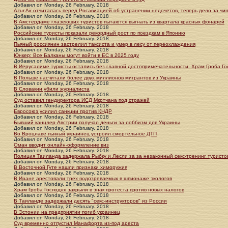
Добавил
on
Monday, 26 February. 2018
Azur Air отчиталась перед Росавиацией об устранении недочетов, теперь дело за чи
Добавил
on
Monday, 26 February. 2018
В Амстердаме глазеющих туристов пытаются выгнать из квартала красных фонарей
Добавил
on
Monday, 26 February. 2018
Российские туристы показали рекордный рост по поездкам в Японию
Добавил
on
Monday, 26 February. 2018
Пьяный россиянин застрелил таксиста и умер в лесу от переохлаждения
Добавил
on
Monday, 26 February. 2018
Юнкер: Все Балканы могут войти в ЕС в 2025 году
Добавил
on
Monday, 26 February. 2018
В Иерусалиме туристы остались без главной достопримечательности: Храм Гроба Го
Добавил
on
Monday, 26 February. 2018
В Польше насчитали более двух миллионов мигрантов из Украины
Добавил
on
Monday, 26 February. 2018
В Словакии убили журналиста
Добавил
on
Monday, 26 February. 2018
Суд оставил гендиректора ИСД Мкртчана под стражей
Добавил
on
Monday, 26 February. 2018
Евросоюз усилил санкции против КНДР
Добавил
on
Monday, 26 February. 2018
Бывший канцлер Австрии получал деньги за лоббизм для Украины
Добавил
on
Monday, 26 February. 2018
Во Вроцлаве пьяный украинец устроил смертельное ДТП
Добавил
on
Monday, 26 February. 2018
Оман вводит онлайн-оформление виз
Добавил
on
Monday, 26 February. 2018
Полиция Таиланда задержала Рыбку и Лесли за за незаконный секс-тренинг туристо
Добавил
on
Monday, 26 February. 2018
В Восточной Гуте нашли признаки химоружия
Добавил
on
Monday, 26 February. 2018
В Иране арестовали трех подозреваемых в шпионаже экологов
Добавил
on
Monday, 26 February. 2018
Храм Гроба Господня закрыли в знак протеста против новых налогов
Добавил
on
Monday, 26 February. 2018
В Таиланде задержали десять "секс-инструкторов" из России
Добавил
on
Monday, 26 February. 2018
В Эстонии на предприятии погиб украинец
Добавил
on
Monday, 26 February. 2018
Суд временно отпустил Манафорта из-под ареста