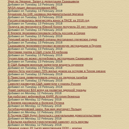
Удар по Украине. Запад о депортации Саакашвили
Добавил
on
Tuesday, 13 February. 2018
NASA лишит финансирования МКС
Добавил
on
Tuesday, 13 February. 2018
Крушение Ан-148: названа предварительная причина
Добавил
on
Tuesday, 13 February. 2018
Россия отказалась перечислять взнос в ПАСЕ за 2018 год
Добавил
on
Tuesday, 13 February. 2018
Подруга экс-президента Южной Кореи получила 20 лет тюрьмы
Добавил
on
Tuesday, 13 February. 2018
В Кремле прокомментировали гибель россиян в Сирии
Добавил
on
Tuesday, 13 February. 2018
Турецкий катер береговой охраны протаранил греческое судно
Добавил
on
Tuesday, 13 February. 2018
Саакашвили прокомментировал возможную экстрадицию в Грузию
Добавил
on
Tuesday, 13 February. 2018
Жертвами гриппа в США стали 63 ребенка
Добавил
on
Tuesday, 13 February. 2018
Грузия пока не может потребовать экстрадиции Саакашвили
Добавил
on
Tuesday, 13 February. 2018
В США бывшим военным запретили владеть оружием
Добавил
on
Tuesday, 13 February. 2018
Циклон Гита уничтожил 70% жилых домов на острове в Тихом океане
Добавил
on
Tuesday, 13 February. 2018
В Пакистане ликвидировали одного из лидеров талибов
Добавил
on
Tuesday, 13 February. 2018
Самолет-разведчик США заметили у границ России
Добавил
on
Tuesday, 13 February. 2018
Трамп запросил $24 млрд на развитие ядерной триады
Добавил
on
Monday, 12 February. 2018
Как работают кибервойска КНДР. История беженца
Добавил
on
Monday, 12 February. 2018
В Кремле рассказали о болезни Путина
Добавил
on
Monday, 12 February. 2018
Антибандеровский закон. Как мир критикует Польшу
Добавил
on
Monday, 12 February. 2018
В Госдепе США будут бороться с сексуальными домогательствами
Добавил
on
Monday, 12 February. 2018
В Бельгии разбился туристический самолет, есть жертвы
Добавил
on
Monday, 12 February. 2018
Украине нужно 20 тысяч миротворцев ООН – доклад