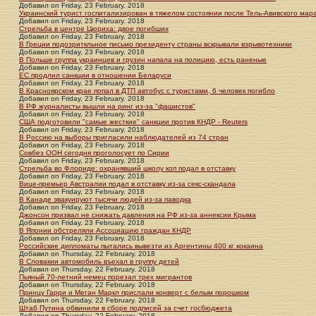
Добавил
on
Friday, 23 February. 2018
Украинский турист госпитализирован в тяжелом состоянии после Тель-Авивского ма
Добавил
on
Friday, 23 February. 2018
Стрельба в центре Цюриха: двое погибших
Добавил
on
Friday, 23 February. 2018
В Греции подозриткльное письмо президенту страны вскрывали взрывотехники
Добавил
on
Friday, 23 February. 2018
В Польше группа украинцев и грузин напала на полицию, есть раненые
Добавил
on
Friday, 23 February. 2018
ЕС продлил санкции в отношении Беларуси
Добавил
on
Friday, 23 February. 2018
В Красноярском крае попал в ДТП автобус с туристами, 6 человек погибло
Добавил
on
Friday, 23 February. 2018
В РФ журналисты вышли на ринг из-за "фашистов"
Добавил
on
Friday, 23 February. 2018
США подготовили "самые жесткие" санкции против КНДР - Reuters
Добавил
on
Friday, 23 February. 2018
В Россию на выборы пригласили наблюдателей из 74 стран
Добавил
on
Friday, 23 February. 2018
Совбез ООН сегодня проголосует по Сирии
Добавил
on
Friday, 23 February. 2018
Стрельба во Флориде: охранявший школу коп подал в отставку
Добавил
on
Friday, 23 February. 2018
Вице-премьер Австралии подал в отставку из-за секс-скандала
Добавил
on
Friday, 23 February. 2018
В Канаде эвакуируют тысячи людей из-за паводка
Добавил
on
Friday, 23 February. 2018
Джонсон призвал не снижать давления на РФ из-за аннексии Крыма
Добавил
on
Friday, 23 February. 2018
В Японии обстреляли Ассоциацию граждан КНДР
Добавил
on
Friday, 23 February. 2018
Российские дипломаты пытались вывезти из Аргентины 400 кг кокаина
Добавил
on
Thursday, 22 February. 2018
В Словакии автомобиль въехал в группу детей
Добавил
on
Thursday, 22 February. 2018
Пьяный 70-летний немец порезал трех мигрантов
Добавил
on
Thursday, 22 February. 2018
Принцу Гарри и Меган Маркл прислали конверт с белым порошком
Добавил
on
Thursday, 22 February. 2018
Штаб Путина обвинили в сборе подписей за счет госбюджета
Добавил
on
Thursday, 22 February. 2018