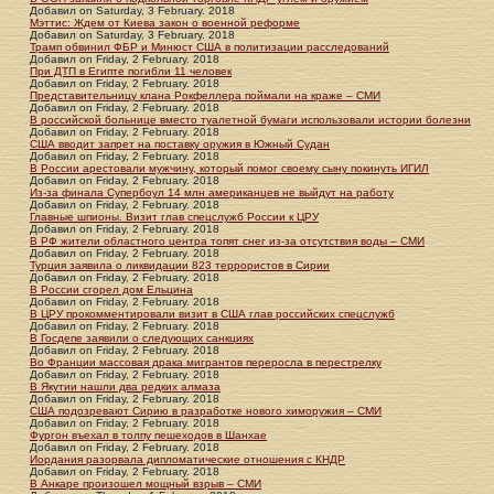
Добавил
on
Saturday, 3 February. 2018
Мэттис: Ждем от Киева закон о военной реформе
Добавил
on
Saturday, 3 February. 2018
Трамп обвинил ФБР и Минюст США в политизации расследований
Добавил
on
Friday, 2 February. 2018
При ДТП в Египте погибли 11 человек
Добавил
on
Friday, 2 February. 2018
Представительницу клана Рокфеллера поймали на краже – СМИ
Добавил
on
Friday, 2 February. 2018
В российской больнице вместо туалетной бумаги использовали истории болезни
Добавил
on
Friday, 2 February. 2018
США вводит запрет на поставку оружия в Южный Судан
Добавил
on
Friday, 2 February. 2018
В России арестовали мужчину, который помог своему сыну покинуть ИГИЛ
Добавил
on
Friday, 2 February. 2018
Из-за финала Супербоул 14 млн американцев не выйдут на работу
Добавил
on
Friday, 2 February. 2018
Главные шпионы. Визит глав спецслужб России к ЦРУ
Добавил
on
Friday, 2 February. 2018
В РФ жители областного центра топят снег из-за отсутствия воды – СМИ
Добавил
on
Friday, 2 February. 2018
Турция заявила о ликвидации 823 террористов в Сирии
Добавил
on
Friday, 2 February. 2018
В России сгорел дом Ельцина
Добавил
on
Friday, 2 February. 2018
В ЦРУ прокомментировали визит в США глав российских спецслужб
Добавил
on
Friday, 2 February. 2018
В Госдепе заявили о следующих санкциях
Добавил
on
Friday, 2 February. 2018
Во Франции массовая драка мигрантов переросла в перестрелку
Добавил
on
Friday, 2 February. 2018
В Якутии нашли два редких алмаза
Добавил
on
Friday, 2 February. 2018
США подозревают Сирию в разработке нового химоружия – СМИ
Добавил
on
Friday, 2 February. 2018
Фургон въехал в толпу пешеходов в Шанхае
Добавил
on
Friday, 2 February. 2018
Иордания разорвала дипломатические отношения с КНДР
Добавил
on
Friday, 2 February. 2018
В Анкаре произошел мощный взрыв – СМИ