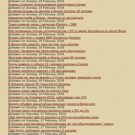
Добавил
on
Sunday, 18 February. 2018
Анкара отрицает использования химоружия в Сирии
Добавил
on
Sunday, 18 February. 2018
Во время взрыва на свадьбе в Индии погибли 18 человек
Добавил
on
Sunday, 18 February. 2018
Авиакатастрофа в Иране: украинцы не пострадали
Добавил
on
Sunday, 18 February. 2018
Трамп изменял жене с моделью Playboy - СМИ
Добавил
on
Sunday, 18 February. 2018
Мэй пообещала тесное сотрудничество с ЕС в сфере безопасности после Brexit
Добавил
on
Sunday, 18 February. 2018
Волкер обсудил с главой МИД Беларуси Донбасс
Добавил
on
Sunday, 18 February. 2018
В Венесуэле самолет упал на дом, есть жертвы
Добавил
on
Sunday, 18 February. 2018
Берлин: Нормандские переговоры надо продолжать
Добавил
on
Sunday, 18 February. 2018
Жертами авиакатастрофы в Иране стали 66 человек
Добавил
on
Sunday, 18 February. 2018
Курды заявили о гибели 13 турецких военных в Сирии
Добавил
on
Sunday, 18 February. 2018
В Иране разбился самолет с 66 пассажирами
Добавил
on
Sunday, 18 February. 2018
Из России не смогли выехать 4,5 млн человек, имеющих долги
Добавил
on
Sunday, 18 February. 2018
В Израиле спасли 50 туристов из Украины
Добавил
on
Sunday, 18 February. 2018
Израиль нанес авиаудар по сектору Газа
Добавил
on
Sunday, 18 February. 2018
Норовирус на Олимпиаде-2018: заболевших уже 275
Добавил
on
Sunday, 18 February. 2018
Мадуро объявил масштабные военные учения в Венесуэле
Добавил
on
Sunday, 18 February. 2018
В Грузии налог для малого бизнеса снизят с 5% до 1%
Добавил
on
Saturday, 17 February. 2018
США предлагают ввести пошлину в 53% на российскую сталь
Добавил
on
Saturday, 17 February. 2018
В Польше разочарованы переговорами по "антибандеровскому" закону
Добавил
on
Saturday, 17 February. 2018
США будут требовать экстрадиции 13 россиян
Добавил
on
Saturday, 17 February. 2018