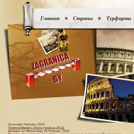
Главная
Страны
Турфирмы
Заголовки February, 2018
Турпром-Маркет: обзор туров на 28.02
Добавил
on
Wednesday, 28 February. 2018