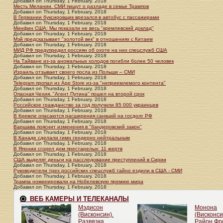
Добавил
on
Thursday, 1 February. 2018
Месть Мелании. СМИ пишут о разладе в семье Трампов
Добавил
on
Thursday, 1 February. 2018
В Германии буксировщик врезался в автобус с пассажирами
Добавил
on
Thursday, 1 February. 2018
Минфин США: Мы показали не весь "кремлевский доклад"
Добавил
on
Thursday, 1 February. 2018
Мэй предсказывает "золотой век" в отношениях с Китаем
Добавил
on
Thursday, 1 February. 2018
МИД РФ предупредил россиян об охоте на них спецслужб США
Добавил
on
Thursday, 1 February. 2018
На Тайване из-за аномальных холодов погибли более 50 человек
Добавил
on
Thursday, 1 February. 2018
Израиль отзывает своего посла из Польши – СМИ
Добавил
on
Thursday, 1 February. 2018
Telegram пропал из App Store из-за "неприемлемого контента"
Добавил
on
Thursday, 1 February. 2018
Опасная Чехия. "Агент Путина" пошел на второй срок
Добавил
on
Thursday, 1 February. 2018
Российское гражданство за год получили 85 000 украинцев
Добавил
on
Thursday, 1 February. 2018
В Кремле опасаются расширения санкций на госдолг РФ
Добавил
on
Thursday, 1 February. 2018
Варшава пояснит изменения в "бандеровский закон"
Добавил
on
Thursday, 1 February. 2018
В Канаде сделали гимн гендерно нейтральным
Добавил
on
Thursday, 1 February. 2018
В Японии сгорел дом престарелых: 11 жертв
Добавил
on
Thursday, 1 February. 2018
США выделят деньги на расследование преступлений в Сирии
Добавил
on
Thursday, 1 February. 2018
Руководители трех российских спецслужб тайно ездили в США - СМИ
Добавил
on
Thursday, 1 February. 2018
Трампа номинировали на Нобелевскую премию мира
Добавил
on
Thursday, 1 February. 2018