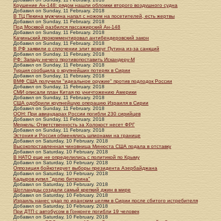
Крушение Ан-148: рядом нашли обломки второго воздушного судна
Добавил
on
Sunday, 11 February. 2018
В ТЦ Пекина мужчина напал с ножом на посетителей, есть жертвы
Добавил
on
Sunday, 11 February. 2018
Под Москвой разбился пассажирский Ан-148
Добавил
on
Sunday, 11 February. 2018
Качиньский прокомментировал антибендеровский закон
Добавил
on
Sunday, 11 February. 2018
В РФ заявили о сплочении элит вокруг Путина из-за санкций
Добавил
on
Sunday, 11 February. 2018
РФ: Западу нечего противопоставить Искандеру-М
Добавил
on
Sunday, 11 February. 2018
Турция сообщила о крупнейших потерях в Сирии
Добавил
on
Sunday, 11 February. 2018
ВМФ США получили "идеальное оружие" против подлодок России
Добавил
on
Sunday, 11 February. 2018
СМИ описали план Китая по уничтожению Америки
Добавил
on
Sunday, 11 February. 2018
США одобрили крупнейшую операцию Израиля в Сирии
Добавил
on
Sunday, 11 February. 2018
ООН: При авиаударах России погибли 230 сирийцев
Добавил
on
Sunday, 11 February. 2018
Меркель: Ответственность за Холокост несет ФРГ
Добавил
on
Sunday, 11 February. 2018
Эстония и Россия обменялись шпионами на границе
Добавил
on
Saturday, 10 February. 2018
Высокопоставленная чиновница Минюста США подала в отставку
Добавил
on
Saturday, 10 February. 2018
В НАТО еще не определились с политикой по Крыму
Добавил
on
Saturday, 10 February. 2018
Оппозиция бойкотирует выборы президента Азербайджана
Добавил
on
Saturday, 10 February. 2018
Кадыров купил "долю биткоина"
Добавил
on
Saturday, 10 February. 2018
Шотландцы создали самый крепкий джин в мире
Добавил
on
Saturday, 10 February. 2018
Израиль нанес удар по иранским целям в Сирии после сбитого истребителя
Добавил
on
Saturday, 10 February. 2018
При ДТП с автобусом в Гонконге погибли 19 человек
Добавил
on
Saturday, 10 February. 2018