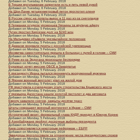
Добавил
on
Tuesday, 6 February. 2018
В Турции мусульманам запретили есть и пить левой рукой
Добавил
on
Tuesday, 6 February. 2018
На Шри-Ланке четырехметровый питон проглотил оленя
Добавил
on
Tuesday, 6 February. 2018
В России спрос на лопаты вырос в 11 раз из-за снегопадов
Добавил
on
Monday, 5 February. 2018
В Германии осудили уроженцев Украины за крупную аферу
Добавил
on
Monday, 5 February. 2018
Путин простил Киргизии долг на $240 млн
Добавил
on
Monday, 5 February. 2018
На Мальдивах объявили чрезвычайное положение
Добавил
on
Monday, 5 February. 2018
В Дамаске взорвали пункты с российской гумпомощью
Добавил
on
Monday, 5 February. 2018
Москвичка самостоятельно пришла в больницу с пулей в голове – СМИ
Добавил
on
Monday, 5 February. 2018
В Риме из-за Эрдогана произошли беспорядки
Добавил
on
Monday, 5 February. 2018
Будапешт хочет миссию ОБСЕ в Закарпатье
Добавил
on
Monday, 5 February. 2018
К президенту Ирана пытался проникнуть вооруженный мужчина
Добавил
on
Monday, 5 February. 2018
В Японии военный вертолет упал на жилой дом
Добавил
on
Monday, 5 February. 2018
РФ приступила к очередному этапу строительства Крымского моста
Добавил
on
Monday, 5 February. 2018
У премьера Дагестана нашли золотой пистолет и два автомата
Добавил
on
Monday, 5 February. 2018
Европу завалило снегом, закрыты десятки трасс
Добавил
on
Monday, 5 February. 2018
Штаты сокращают военный контингент в Ираке – СМИ
Добавил
on
Monday, 5 February. 2018
Исторический визит: формальный глава КНДР приедет в Южную Корею
Добавил
on
Monday, 5 February. 2018
В Азербайджане пройдут досрочные выборы президента
Добавил
on
Monday, 5 February. 2018
Киев сопротивляется некоторым реформам – ЕБРР
Добавил
on
Monday, 5 February. 2018
Эквадорцы проголосовали за ограничение числа президентских сроков
Добавил
on
Monday, 5 February. 2018