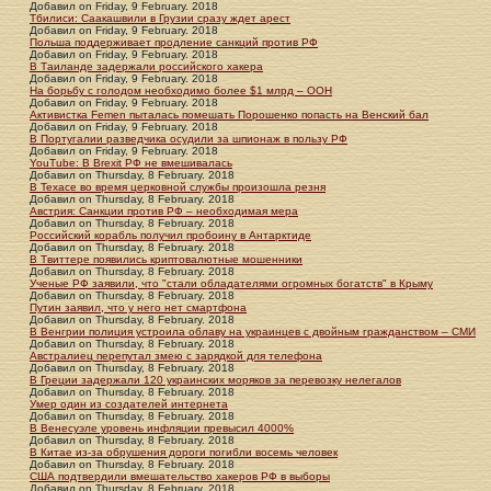
Добавил
on
Friday, 9 February. 2018
Тбилиси: Саакашвили в Грузии сразу ждет арест
Добавил
on
Friday, 9 February. 2018
Польша поддерживает продление санкций против РФ
Добавил
on
Friday, 9 February. 2018
В Таиланде задержали российского хакера
Добавил
on
Friday, 9 February. 2018
На борьбу с голодом необходимо более $1 млрд – ООН
Добавил
on
Friday, 9 February. 2018
Активистка Femen пыталась помешать Порошенко попасть на Венский бал
Добавил
on
Friday, 9 February. 2018
В Португалии разведчика осудили за шпионаж в пользу РФ
Добавил
on
Friday, 9 February. 2018
YouTube: В Brexit РФ не вмешивалась
Добавил
on
Thursday, 8 February. 2018
В Техасе во время церковной службы произошла резня
Добавил
on
Thursday, 8 February. 2018
Австрия: Санкции против РФ – необходимая мера
Добавил
on
Thursday, 8 February. 2018
Российский корабль получил пробоину в Антарктиде
Добавил
on
Thursday, 8 February. 2018
В Твиттере появились криптовалютные мошенники
Добавил
on
Thursday, 8 February. 2018
Ученые РФ заявили, что "стали обладателями огромных богатств" в Крыму
Добавил
on
Thursday, 8 February. 2018
Путин заявил, что у него нет смартфона
Добавил
on
Thursday, 8 February. 2018
В Венгрии полиция устроила облаву на украинцев с двойным гражданством – СМИ
Добавил
on
Thursday, 8 February. 2018
Австралиец перепутал змею с зарядкой для телефона
Добавил
on
Thursday, 8 February. 2018
В Греции задержали 120 украинских моряков за перевозку нелегалов
Добавил
on
Thursday, 8 February. 2018
Умер один из создателей интернета
Добавил
on
Thursday, 8 February. 2018
В Венесуэле уровень инфляции превысил 4000%
Добавил
on
Thursday, 8 February. 2018
В Китае из-за обрушения дороги погибли восемь человек
Добавил
on
Thursday, 8 February. 2018
США подтвердили вмешательство хакеров РФ в выборы
Добавил
on
Thursday, 8 February. 2018