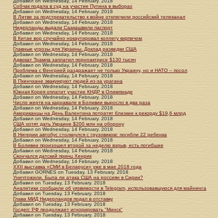
Добавил
on
Wednesday, 14 February. 2018
Собчак подала в суд на участие Путина в выборах
Добавил
on
Wednesday, 14 February. 2018
В Литве за подстрекательство к войне отключили российский телеканал
Добавил
on
Wednesday, 14 February. 2018
Нидерланды выдали Саакашвили паспорт
Добавил
on
Wednesday, 14 February. 2018
В Китае вор случайно нокаутировал коллегу кирпичом
Добавил
on
Wednesday, 14 February. 2018
Главные угрозы для Украины. Доклад разведки США
Добавил
on
Wednesday, 14 February. 2018
Адвокат Трампа заплатил порноактрисе $130 тысяч
Добавил
on
Wednesday, 14 February. 2018
Проблема с Венгрией раздражает не только Украину, но и НАТО – посол
Добавил
on
Wednesday, 14 February. 2018
В Пхенчхане эвакуируют людей из-за урагана
Добавил
on
Wednesday, 14 February. 2018
Южная Корея оплатит участие КНДР в Олимпиаде
Добавил
on
Wednesday, 14 February. 2018
Число жертв на карнавале в Боливии выросло в два раза
Добавил
on
Wednesday, 14 February. 2018
Американцы на День Валентина потратят близкие к рекорду $19,6 млрд
Добавил
on
Wednesday, 14 February. 2018
США хотят дать Украине $200 млн на оборону
Добавил
on
Wednesday, 14 February. 2018
В Нигерии автобус столкнулся с грузовиком: погибли 22 ребенка
Добавил
on
Wednesday, 14 February. 2018
В Боливии произошел второй за неделю взрыв, есть погибшие
Добавил
on
Wednesday, 14 February. 2018
Скончался датский принц Хенрик
Добавил
on
Wednesday, 14 February. 2018
XXII выставка «СМИ в Беларуси» уже в мае 2018 года
Добавил
GORNES
on
Tuesday, 13 February. 2018
Уничтожили. Была ли атака США на россиян в Сирии?
Добавил
on
Tuesday, 13 February. 2018
Аналитики сообщили об уязвимости в Telegram, использовавшуюся для майнинга
Добавил
on
Tuesday, 13 February. 2018
Глава МИД Нидерландов подал в отставку
Добавил
on
Tuesday, 13 February. 2018
Госдеп: РФ продолжает игнорировать "Минск"
Добавил
on
Tuesday, 13 February. 2018