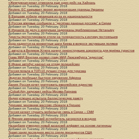
«Жемчужная река» отменила еще один рейс на Хайнань
Добавил
on
Tuesday, 20 February. 2018
Reuters: ЕС закрывает проект модернизации границы Украины
Добавил
on
Tuesday, 20 February. 2018
В Варшаве избили украинцев из-за их национальности
Добавил
on
Tuesday, 20 February. 2018
В России впервые сообщили о "десятках раненых россиян" в Сирии
Добавил
on
Tuesday, 20 February. 2018
В Израиле по делу о коррупции задержаны приближенные Нетаньяху
Добавил
on
Tuesday, 20 February. 2018
Туристы протестировали отели на толерантность к интиму постояльцев
Добавил
on
Tuesday, 20 February. 2018
Дуда надеется на конкретные шаги Киева в вопросе эксгумации поляков
Добавил
on
Tuesday, 20 February. 2018
С августа в Великом Устюге начнут реконструкцию аэропорта для приёма туристов
Добавил
on
Tuesday, 20 February. 2018
Глава МИД Венгрии назвал главу МИД Люксембурга "идиотом"
Добавил
on
Tuesday, 20 February. 2018
В Иране автобус наехал на отряд полицейских
Добавил
on
Tuesday, 20 February. 2018
Россия попала в ТОП-10 лучших стран для туризма
Добавил
on
Tuesday, 20 February. 2018
Эрдоган пообещал быстрое окружение Африна
Добавил
on
Tuesday, 20 February. 2018
Дания: Россия хочет уничтожить европейское единство
Добавил
on
Tuesday, 20 February. 2018
«Cobalt Air» запускает рейсы Москва-Ларнака
Добавил
on
Tuesday, 20 February. 2018
Индия успешно испытала баллистическую ракету
Добавил
on
Tuesday, 20 February. 2018
Турецкие чиновники массово сбежали в Грецию
Добавил
on
Tuesday, 20 February. 2018
Россия начнет глушить мобильную связь в Сирии – СМИ
Добавил
on
Tuesday, 20 February. 2018
В Японии американский истребитель загорелся в воздухе
Добавил
on
Tuesday, 20 February. 2018
Назарбаев утвердил новый казахский алфавит на основе латиницы
Добавил
on
Tuesday, 20 February. 2018
Трамп занял последнее место среди президентов США
Добавил
on
Tuesday, 20 February. 2018