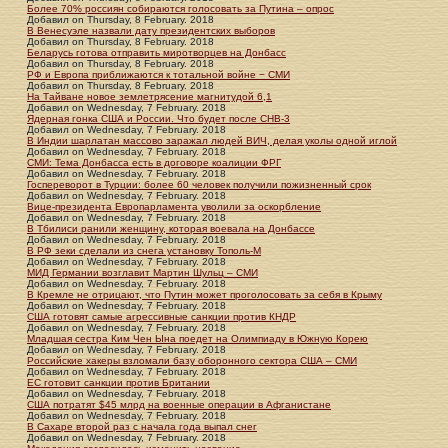
Более 70% россиян собираются голосовать за Путина – опрос
Добавил
on
Thursday, 8 February. 2018
В Венесуэле назвали дату президентских выборов
Добавил
on
Thursday, 8 February. 2018
Беларусь готова отправить миротворцев на Донбасс
Добавил
on
Thursday, 8 February. 2018
РФ и Европа приближаются к тотальной войне − СМИ
Добавил
on
Thursday, 8 February. 2018
На Тайване новое землетрясение магнитудой 6,1
Добавил
on
Wednesday, 7 February. 2018
Ядерная гонка США и России. Что будет после СНВ-3
Добавил
on
Wednesday, 7 February. 2018
В Индии шарлатан массово заражал людей ВИЧ, делая уколы одной иглой
Добавил
on
Wednesday, 7 February. 2018
СМИ: Тема Донбасса есть в договоре коалиции ФРГ
Добавил
on
Wednesday, 7 February. 2018
Госпереворот в Турции: более 60 человек получили пожизненный срок
Добавил
on
Wednesday, 7 February. 2018
Вице-президента Европарламента уволили за оскорбление
Добавил
on
Wednesday, 7 February. 2018
В Тбилиси ранили женщину, которая воевала на Донбассе
Добавил
on
Wednesday, 7 February. 2018
В РФ зеки сделали из снега установку Тополь-М
Добавил
on
Wednesday, 7 February. 2018
МИД Германии возглавит Мартин Шульц – СМИ
Добавил
on
Wednesday, 7 February. 2018
В Кремле не отрицают, что Путин может проголосовать за себя в Крыму
Добавил
on
Wednesday, 7 February. 2018
США готовят самые агрессивные санкции против КНДР
Добавил
on
Wednesday, 7 February. 2018
Младшая сестра Ким Чен Ына поедет на Олимпиаду в Южную Корею
Добавил
on
Wednesday, 7 February. 2018
Российские хакеры взломали базу оборонного сектора США – СМИ
Добавил
on
Wednesday, 7 February. 2018
ЕС готовит санкции против Британии
Добавил
on
Wednesday, 7 February. 2018
США потратят $45 млрд на военные операции в Афганистане
Добавил
on
Wednesday, 7 February. 2018
В Сахаре второй раз с начала года выпал снег
Добавил
on
Wednesday, 7 February. 2018