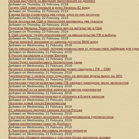
Польша выступила за введение миротворцев на Донбасс
Добавил
on
Thursday, 22 February. 2018
Госдеп: США инвестировали в успех Украины $2 млрд
Добавил
on
Thursday, 22 February. 2018
В водах Китая столкнулись два судна, одно из них затонуло
Добавил
on
Thursday, 22 February. 2018
Возле посольства США в Черногории взорвались две гранаты
Добавил
on
Thursday, 22 February. 2018
Родители Меланьи Трамп получили вид на жительство в США
Добавил
on
Thursday, 22 February. 2018
В США создали "группу реагирования" на вмешательство РФ в выборы
Добавил
on
Thursday, 22 February. 2018
Убытки мировой экономики от хакеров достигли $600 млрд
Добавил
on
Wednesday, 21 February. 2018
Как не смешаться с толпой, получив удовольствие от путешествия: лайфхаки для тури
Добавил
on
Wednesday, 21 February. 2018
В России рассказали о группе Вагнера
Добавил
on
Wednesday, 21 February. 2018
Турция будет разрабатывать беспилотные танки
Добавил
on
Wednesday, 21 February. 2018
Интерпол отказался искать виновника допинг-скандала с РФ – СМИ
Добавил
on
Wednesday, 21 February. 2018
Туроператоры: с начала этого года спрос на морские круизы вырос на 30%
Добавил
on
Wednesday, 21 February. 2018
Берлинская туристическая выставка ITB ожидает рекордное число экспонентов
Добавил
on
Wednesday, 21 February. 2018
Жириновский из-за микробов запретил в партии рукопожатия
Добавил
on
Wednesday, 21 February. 2018
Иностранных туроператоров могут обложить в Египте налогом
Добавил
on
Wednesday, 21 February. 2018
Назначен новый генсек Еврокомиссии
Добавил
on
Wednesday, 21 February. 2018
ЕС официально продлил санкции против России
Добавил
on
Wednesday, 21 February. 2018
Ростуризм предложил концепцию с субсидированием туроператоров
Добавил
on
Wednesday, 21 February. 2018
Лавров раскритиковал закон по Донбассу
Добавил
on
Wednesday, 21 February. 2018
В Пхенчхане открыли фестиваль ледяных скульптур
Добавил
on
Wednesday, 21 February. 2018
Венесуэла объявила маневры с участием более миллиона человек