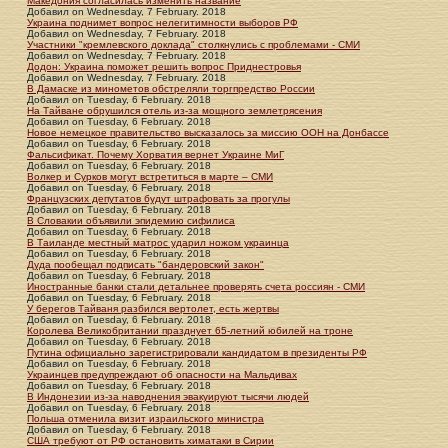
Македония согласилась изменить название
Добавил
on
Wednesday, 7 February. 2018
Украина поднимет вопрос нелегитимности выборов РФ
Добавил
on
Wednesday, 7 February. 2018
Участники "кремлевского доклада" столкнулись с проблемами - СМИ
Добавил
on
Wednesday, 7 February. 2018
Додон: Украина поможет решить вопрос Приднестровья
Добавил
on
Wednesday, 7 February. 2018
В Дамаске из минометов обстреляли торгпредство России
Добавил
on
Tuesday, 6 February. 2018
На Тайване обрушился отель из-за мощного землетрясения
Добавил
on
Tuesday, 6 February. 2018
Новое немецкое правительство высказалось за миссию ООН на Донбассе
Добавил
on
Tuesday, 6 February. 2018
Фальсификат. Почему Хорватия вернет Украине МиГ
Добавил
on
Tuesday, 6 February. 2018
Волкер и Сурков могут встретиться в марте – СМИ
Добавил
on
Tuesday, 6 February. 2018
Французских депутатов будут штрафовать за прогулы
Добавил
on
Tuesday, 6 February. 2018
В Словакии объявили эпидемию сифилиса
Добавил
on
Tuesday, 6 February. 2018
В Таиланде местный матрос ударил ножом украинца
Добавил
on
Tuesday, 6 February. 2018
Дуда пообещал подписать "бандеровский закон"
Добавил
on
Tuesday, 6 February. 2018
Иностранные банки стали детальнее проверять счета россиян - СМИ
Добавил
on
Tuesday, 6 February. 2018
У берегов Тайваня разбился вертолет, есть жертвы
Добавил
on
Tuesday, 6 February. 2018
Королева Великобритании празднует 65-летний юбилей на троне
Добавил
on
Tuesday, 6 February. 2018
Путина официально зарегистрировали кандидатом в президенты РФ
Добавил
on
Tuesday, 6 February. 2018
Украинцев предупреждают об опасности на Мальдивах
Добавил
on
Tuesday, 6 February. 2018
В Индонезии из-за наводнения эвакуируют тысячи людей
Добавил
on
Tuesday, 6 February. 2018
Польша отменила визит израильского министра
Добавил
on
Tuesday, 6 February. 2018
США требуют от РФ остановить химатаки в Сирии