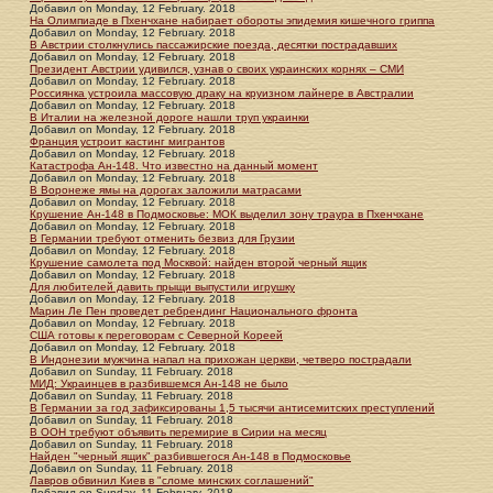
Добавил
on
Monday, 12 February. 2018
На Олимпиаде в Пхенчхане набирает обороты эпидемия кишечного гриппа
Добавил
on
Monday, 12 February. 2018
В Австрии столкнулись пассажирские поезда, десятки пострадавших
Добавил
on
Monday, 12 February. 2018
Президент Австрии удивился, узнав о своих украинских корнях – СМИ
Добавил
on
Monday, 12 February. 2018
Россиянка устроила массовую драку на круизном лайнере в Австралии
Добавил
on
Monday, 12 February. 2018
В Италии на железной дороге нашли труп украинки
Добавил
on
Monday, 12 February. 2018
Франция устроит кастинг мигрантов
Добавил
on
Monday, 12 February. 2018
Катастрофа Ан-148. Что известно на данный момент
Добавил
on
Monday, 12 February. 2018
В Воронеже ямы на дорогах заложили матрасами
Добавил
on
Monday, 12 February. 2018
Крушение Ан-148 в Подмосковье: МОК выделил зону траура в Пхенчхане
Добавил
on
Monday, 12 February. 2018
В Германии требуют отменить безвиз для Грузии
Добавил
on
Monday, 12 February. 2018
Крушение самолета под Москвой: найден второй черный ящик
Добавил
on
Monday, 12 February. 2018
Для любителей давить прыщи выпустили игрушку
Добавил
on
Monday, 12 February. 2018
Марин Ле Пен проведет ребрендинг Национального фронта
Добавил
on
Monday, 12 February. 2018
США готовы к переговорам с Северной Кореей
Добавил
on
Monday, 12 February. 2018
В Индонезии мужчина напал на прихожан церкви, четверо пострадали
Добавил
on
Sunday, 11 February. 2018
МИД: Украинцев в разбившемся Ан-148 не было
Добавил
on
Sunday, 11 February. 2018
В Германии за год зафиксированы 1,5 тысячи антисемитских преступлений
Добавил
on
Sunday, 11 February. 2018
В ООН требуют объявить перемирие в Сирии на месяц
Добавил
on
Sunday, 11 February. 2018
Найден "черный ящик" разбившегося Ан-148 в Подмосковье
Добавил
on
Sunday, 11 February. 2018
Лавров обвинил Киев в "сломе минских соглашений"
Добавил
on
Sunday, 11 February. 2018