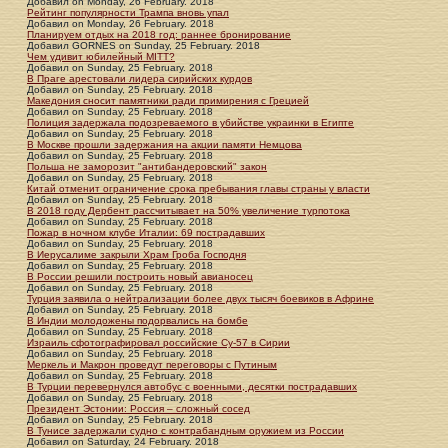
Добавил
on
Monday, 26 February. 2018
Рейтинг популярности Трампа вновь упал
Добавил
on
Monday, 26 February. 2018
Планируем отдых на 2018 год: раннее бронирование
Добавил
GORNES
on
Sunday, 25 February. 2018
Чем удивит юбилейный MITT?
Добавил
on
Sunday, 25 February. 2018
В Праге арестовали лидера сирийских курдов
Добавил
on
Sunday, 25 February. 2018
Македония сносит памятники ради примирения с Грецией
Добавил
on
Sunday, 25 February. 2018
Полиция задержала подозреваемого в убийстве украинки в Египте
Добавил
on
Sunday, 25 February. 2018
В Москве прошли задержания на акции памяти Немцова
Добавил
on
Sunday, 25 February. 2018
Польша не заморозит "антибандеровский" закон
Добавил
on
Sunday, 25 February. 2018
Китай отменит ограничение срока пребывания главы страны у власти
Добавил
on
Sunday, 25 February. 2018
В 2018 году Дербент рассчитывает на 50% увеличение турпотока
Добавил
on
Sunday, 25 February. 2018
Пожар в ночном клубе Италии: 69 пострадавших
Добавил
on
Sunday, 25 February. 2018
В Иерусалиме закрыли Храм Гроба Господня
Добавил
on
Sunday, 25 February. 2018
В России решили построить новый авианосец
Добавил
on
Sunday, 25 February. 2018
Турция заявила о нейтрализации более двух тысяч боевиков в Африне
Добавил
on
Sunday, 25 February. 2018
В Индии молодожены подорвались на бомбе
Добавил
on
Sunday, 25 February. 2018
Израиль сфотографировал российские Су-57 в Сирии
Добавил
on
Sunday, 25 February. 2018
Меркель и Макрон проведут переговоры с Путиным
Добавил
on
Sunday, 25 February. 2018
В Турции перевернулся автобус с военными, десятки пострадавших
Добавил
on
Sunday, 25 February. 2018
Президент Эстонии: Россия – сложный сосед
Добавил
on
Sunday, 25 February. 2018
В Тунисе задержали судно с контрабандным оружием из России
Добавил
on
Saturday, 24 February. 2018