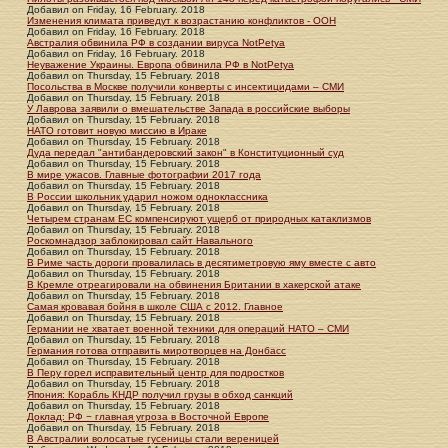
Добавил
on
Friday, 16 February. 2018
Изменения климата приведут к возрастанию конфликтов - ООН
Добавил
on
Friday, 16 February. 2018
Австралия обвинила РФ в создании вируса NotPetya
Добавил
on
Friday, 16 February. 2018
Неуважение Украины. Европа обвинила РФ в NotPetya
Добавил
on
Thursday, 15 February. 2018
Посольства в Москве получили конверты с инсектицидами – СМИ
Добавил
on
Thursday, 15 February. 2018
У Лаврова заявили о вмешательстве Запада в российские выборы
Добавил
on
Thursday, 15 February. 2018
НАТО готовит новую миссию в Ираке
Добавил
on
Thursday, 15 February. 2018
Дуда передал "антибандеровский закон" в Конституционный суд
Добавил
on
Thursday, 15 February. 2018
В мире ужасов. Главные фотографии 2017 года
Добавил
on
Thursday, 15 February. 2018
В России школьник ударил ножом одноклассника
Добавил
on
Thursday, 15 February. 2018
Четырем странам ЕС компенсируют ущерб от природных катаклизмов
Добавил
on
Thursday, 15 February. 2018
Роскомнадзор заблокировал сайт Навального
Добавил
on
Thursday, 15 February. 2018
В Риме часть дороги провалилась в десятиметровую яму вместе с авто
Добавил
on
Thursday, 15 February. 2018
В Кремле отреагировали на обвинения Британии в хакерской атаке
Добавил
on
Thursday, 15 February. 2018
Самая кровавая бойня в школе США с 2012. Главное
Добавил
on
Thursday, 15 February. 2018
Германии не хватает военной техники для операций НАТО – СМИ
Добавил
on
Thursday, 15 February. 2018
Германия готова отправить миротворцев на Донбасс
Добавил
on
Thursday, 15 February. 2018
В Перу горел исправительный центр для подростков
Добавил
on
Thursday, 15 February. 2018
Япония: Корабль КНДР получил грузы в обход санкций
Добавил
on
Thursday, 15 February. 2018
Доклад: РФ − главная угроза в Восточной Европе
Добавил
on
Thursday, 15 February. 2018
В Австралии волосатые гусеницы стали вереницей