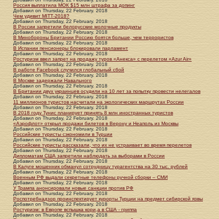
Россия выплатила МОК $15 млн штрафа за допинг
Добавил
on
Thursday, 22 February. 2018
Чем удивит ΜΙΤΤ-2018?
Добавил
on
Thursday, 22 February. 2018
В России запретили белорусские молочные продукты
Добавил
on
Thursday, 22 February. 2018
В Минобороны Британии Россию боятся больше, чем террористов
Добавил
on
Thursday, 22 February. 2018
В Испании пенсионеры блокировали парламент
Добавил
on
Thursday, 22 February. 2018
Ростуризм ввел запрет на продажу туров «Анекса» с перелетом «Azur Air»
Добавил
on
Thursday, 22 February. 2018
В работе Facebook случился глобальный сбой
Добавил
on
Thursday, 22 February. 2018
В Москве задержали Навального
Добавил
on
Thursday, 22 February. 2018
В Британии двух украинцев осудили на 10 лет за попытку провести нелегалов
Добавил
on
Thursday, 22 February. 2018
11 миллионов туристов насчитали на экологических маршрутах России
Добавил
on
Thursday, 22 February. 2018
В 2018 году Тунис планирует принять 8 млн иностранных туристов
Добавил
on
Thursday, 22 February. 2018
«Аэрофлот» открыл продажи билетов в Верону и Неаполь из Москвы
Добавил
on
Thursday, 22 February. 2018
Российские туристы сэкономили в Турции
Добавил
on
Thursday, 22 February. 2018
Российские туристы рассказали, что их не устраивает во время перелетов
Добавил
on
Thursday, 22 February. 2018
Дипломатам США запретили наблюдать за выборами в России
Добавил
on
Thursday, 22 February. 2018
В Калуге мошенник обманул сотрудницу турагентства на 30 тыс. рублей
Добавил
on
Thursday, 22 February. 2018
Военным РФ выдали секретные телефоны ручной сборки – СМИ
Добавил
on
Thursday, 22 February. 2018
У Трампа анонсировали новые санкции против РФ
Добавил
on
Thursday, 22 February. 2018
Роспотребнадзор проинспектирует курорты Турции на предмет сибирской язвы
Добавил
on
Thursday, 22 February. 2018
Ростуризм: в Европе вспышка кори,а в США - гриппа
Добавил
on
Thursday, 22 February. 2018