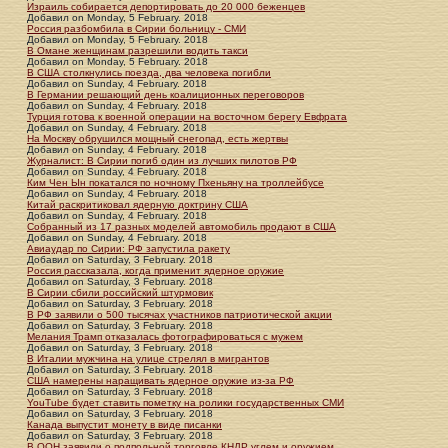
Израиль собирается депортировать до 20 000 беженцев
Добавил
on
Monday, 5 February. 2018
Россия разбомбила в Сирии больницу - СМИ
Добавил
on
Monday, 5 February. 2018
В Омане женщинам разрешили водить такси
Добавил
on
Monday, 5 February. 2018
В США столкнулись поезда, два человека погибли
Добавил
on
Sunday, 4 February. 2018
В Германии решающий день коалиционных переговоров
Добавил
on
Sunday, 4 February. 2018
Турция готова к военной операции на восточном берегу Евфрата
Добавил
on
Sunday, 4 February. 2018
На Москву обрушился мощный снегопад, есть жертвы
Добавил
on
Sunday, 4 February. 2018
Журналист: В Сирии погиб один из лучших пилотов РФ
Добавил
on
Sunday, 4 February. 2018
Ким Чен Ын покатался по ночному Пхеньяну на троллейбусе
Добавил
on
Sunday, 4 February. 2018
Китай раскритиковал ядерную доктрину США
Добавил
on
Sunday, 4 February. 2018
Собранный из 17 разных моделей автомобиль продают в США
Добавил
on
Sunday, 4 February. 2018
Авиаудар по Сирии: РФ запустила ракету
Добавил
on
Saturday, 3 February. 2018
Россия рассказала, когда применит ядерное оружие
Добавил
on
Saturday, 3 February. 2018
В Сирии сбили российский штурмовик
Добавил
on
Saturday, 3 February. 2018
В РФ заявили о 500 тысячах участников патриотической акции
Добавил
on
Saturday, 3 February. 2018
Мелания Трамп отказалась фотографироваться с мужем
Добавил
on
Saturday, 3 February. 2018
В Италии мужчина на улице стрелял в мигрантов
Добавил
on
Saturday, 3 February. 2018
США намерены наращивать ядерное оружие из-за РФ
Добавил
on
Saturday, 3 February. 2018
YouTube будет ставить пометку на ролики государственных СМИ
Добавил
on
Saturday, 3 February. 2018
Канада выпустит монету в виде писанки
Добавил
on
Saturday, 3 February. 2018
В ООН заявили о подпольной торговле КНДР углем и оружием