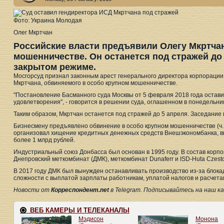
Фото: Украина Молодая
Олег Мкртчан
Российские власти предъявили Олегу Мкртча
мошенничестве. Он останется под стражей до
закрытом режиме.
Мосгорсуд признал законным арест генерального директора корпораци
Мкртчана, обвиняемого в особо крупном мошенничестве.
"Постановление Басманного суда Москвы от 5 февраля 2018 года остав
удовлетворения", - говорится в решении суда, оглашенном в понедельник
Таким образом, Мкртчан останется под стражей до 5 апреля. Заседание
Бизнесмену предъявлено обвинение в особо крупном мошенничестве (ч. 4
организовал хищение кредитных денежных средств Внешэкономбанка, в
более 1 млрд рублей.
Индустриальный союз Донбасса был основан в 1995 году. В состав корп
Днепровский меткомбинат (ДМК), меткомбинат Dunaferr и ISD-Huta Czest
В 2017 году ДМК был вынужден останавливать производство из-за блок
сложности с выплатой зарплаты работникам, уплатой налогов и расчета
Новости от
Корреспондент.net
в Telegram. Подписывайтесь на наш кана