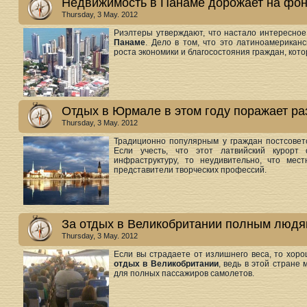
Недвижимость в Панаме дорожает на фон
Thursday, 3 May. 2012
Риэлтеры утверждают, что настало интересное
Панаме
. Дело в том, что это латиноамерикан
роста экономики и благосостояния граждан, кот
Отдых в Юрмале в этом году поражает р
Thursday, 3 May. 2012
Традиционно популярным у граждан постсовет
Если учесть, что этот латвийский курорт
инфраструктуру, то неудивительно, что ме
представители творческих профессий.
За отдых в Великобритании полным людя
Thursday, 3 May. 2012
Если вы страдаете от излишнего веса, то хор
отдых в Великобритании
, ведь в этой стране
для полных пассажиров самолетов.